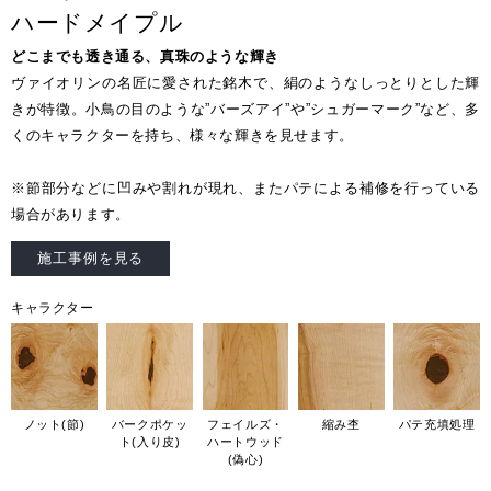
ハードメイプル
どこまでも透き通る、真珠のような輝き
ヴァイオリンの名匠に愛された銘木で、絹のようなしっとりとした輝
きが特徴。小鳥の目のような”バーズアイ”や”シュガーマーク”など、多
くのキャラクターを持ち、様々な輝きを見せます。
※節部分などに凹みや割れが現れ、またパテによる補修を行っている
場合があります。
施工事例を見る
キャラクター
ノット(節)
バークポケッ
フェイルズ・
縮み杢
パテ充填処理
ト(入り皮)
ハートウッド
(偽心)