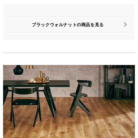
タイプ
2P
品番
PMT2KJ02RYS
ブラックウォルナットの商品を見る
梱包入数
6枚(1坪=3.3㎡)入
価格
(税抜)
¥85,900/梱(¥26,040/㎡)