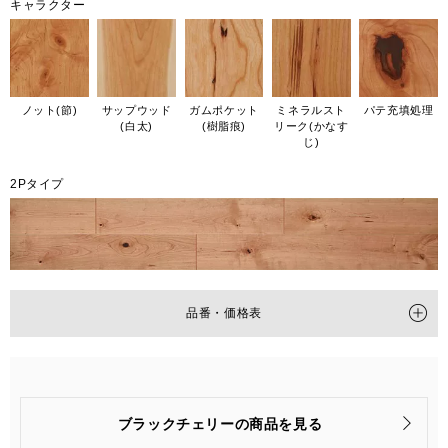
キャラクター
ノット(節)
サップウッド
ガムポケット
ミネラルスト
パテ充填処理
(白太)
(樹脂痕)
リーク(かなす
じ)
2Pタイプ
品番・価格表
タイプ
2P
品番
PMT2KJ48RYS
ブラックチェリーの商品を見る
梱包入数
6枚(1坪=3.3㎡)入