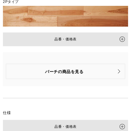
2Pタイプ
品番・価格表
タイプ
2P
品番
PMT2KJ49RYS
バーチの商品を見る
梱包入数
6枚(1坪=3.3㎡)入
価格
(税抜)
¥76,000/梱(¥23,040/㎡)
仕様
品番・価格表