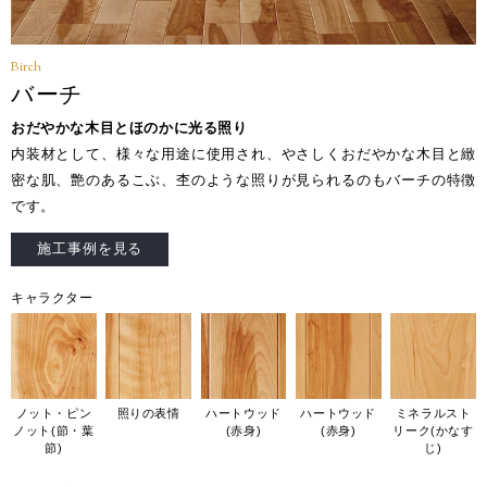
Birch
バーチ
おだやかな木目とほのかに光る照り
内装材として、様々な用途に使用され、やさしくおだやかな木目と緻
密な肌、艶のあるこぶ、杢のような照りが見られるのもバーチの特徴
です。
施工事例を見る
キャラクター
ノット・ピン
照りの表情
ハートウッド
ハートウッド
ミネラルスト
ノット(節・葉
(赤身)
(赤身)
リーク(かなす
節)
じ)