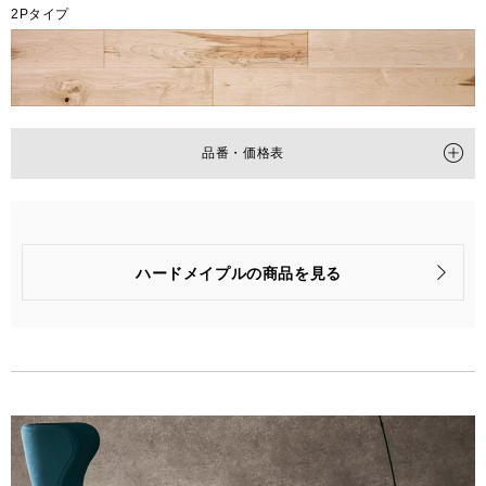
2Pタイプ
品番・価格表
タイプ
2P
品番
PMT2KJ17RYS
ハードメイプルの商品を見る
梱包入数
6枚(1坪=3.3㎡)入
価格
(税抜)
¥63,600/梱(¥19,280/㎡)