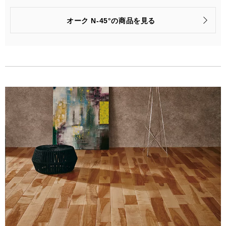
品番
PMT2KJ05RYS
PMT3KJ05RYS
オーク N-45°の商品を見る
梱包入数
6枚(1坪=3.3㎡)入
6枚(1坪=3.3㎡)入
価格
(税抜)
¥79,600/梱(¥24,130/㎡)
¥66,400/梱(¥20,130/㎡)