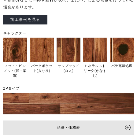
場合があります。
施工事例を見る
キャラクター
ノット・ピン
バークポケッ
サップウッド
ミネラルスト
パテ充填処理
ノット(節・葉
ト(入り皮)
(白太)
リーク(かなす
節)
じ)
2Pタイプ
品番・価格表