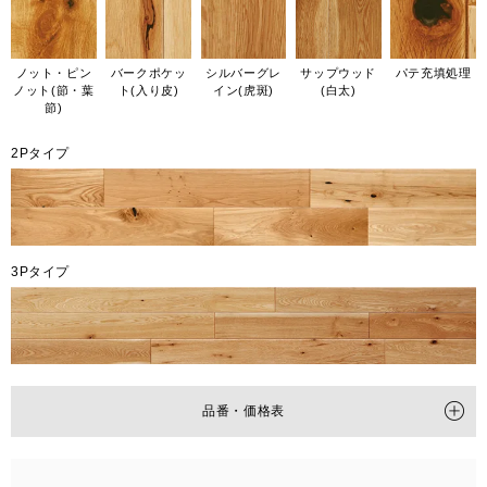
ノット・ピン
バークポケッ
シルバーグレ
サップウッド
パテ充填処理
ノット(節・葉
ト(入り皮)
イン(虎斑)
(白太)
節)
2Pタイプ
3Pタイプ
品番・価格表
タイプ
2P
3P