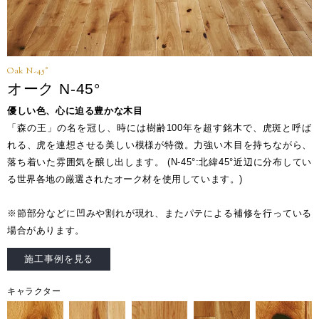
Oak N-45°
オーク N-45°
優しい色、心に迫る豊かな木目
「森の王」の名を冠し、時には樹齢100年を超す銘木で、虎斑と呼ば
れる、虎を連想させる美しい模様が特徴。力強い木目を持ちながら、
落ち着いた雰囲気を醸し出します。 (N-45°:北緯45°近辺に分布してい
る世界各地の厳選されたオーク材を使用しています。)
※節部分などに凹みや割れが現れ、またパテによる補修を行っている
場合があります。
施工事例を見る
キャラクター