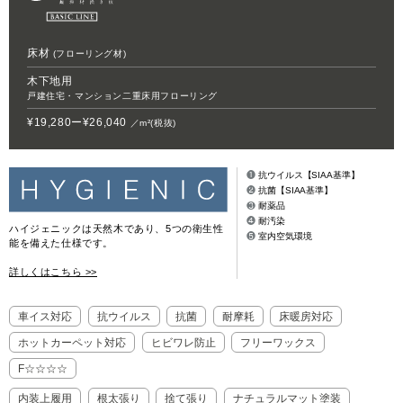
お客様窓口
床材
(フローリング材)
SUPPORT
木下地用
戸建住宅・マンション二重床用フローリング
プロユーザーサイト
for Professional
¥19,280ー¥26,040
／m
²
(税抜)
❶
抗ウイルス【SIAA基準】
❷
抗菌【SIAA基準】
フローリングリフォームお悩み解決サイト
❸
耐薬品
❹
耐汚染
ハイジェニックは天然木であり、5つの衛生性
フローリング総合研究所
❺
室内空気環境
能を備えた仕様です。
採用情報
詳しくはこちら >>
車イス対応
抗ウイルス
抗菌
耐摩耗
床暖房対応
ホットカーペット対応
ヒビワレ防止
フリーワックス
F☆☆☆☆
内装上履用
根太張り
捨て張り
ナチュラルマット塗装