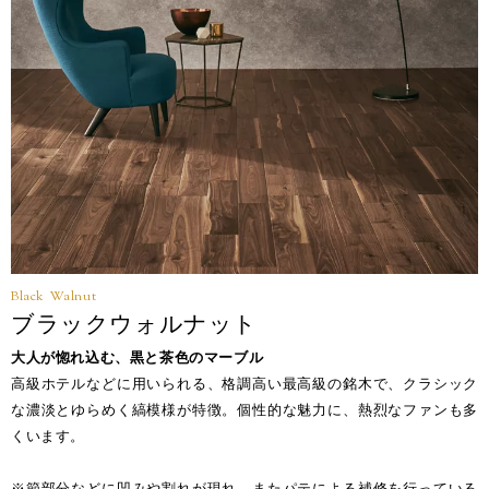
Black Walnut
ブラックウォルナット
大人が惚れ込む、黒と茶色のマーブル
高級ホテルなどに用いられる、格調高い最高級の銘木で、クラシック
な濃淡とゆらめく縞模様が特徴。個性的な魅力に、熱烈なファンも多
くいます。
※節部分などに凹みや割れが現れ、またパテによる補修を行っている