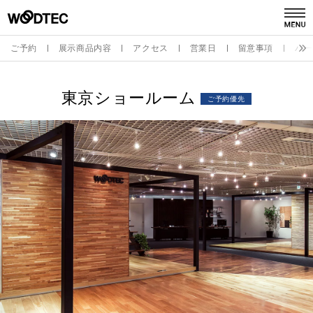
ご予約
展示商品内容
アクセス
営業日
留意事項
バー
デジタルカタログ
カタログ請求
東京ショールーム
ご予約優先
商品情報
PRODUCTS
施工事例
GALLERY
リフォーム
REFORM
ショールーム
SHOWROOM
会社情報
COMPANY INFO