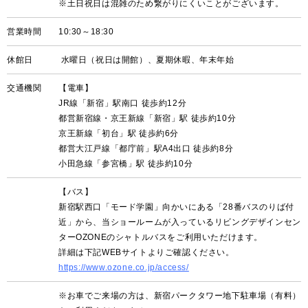
※土日祝日は混雑のため繋がりにくいことがございます。
営業時間
10:30～18:30
休館日
水曜日（祝日は開館）、夏期休暇、年末年始
交通機関
【電車】
JR線「新宿」駅南口 徒歩約12分
都営新宿線・京王新線「新宿」駅 徒歩約10分
京王新線「初台」駅 徒歩約6分
都営大江戸線「都庁前」駅A4出口 徒歩約8分
小田急線「参宮橋」駅 徒歩約10分
【バス】
新宿駅西口「モード学園」向かいにある「28番バスのりば付
近」から、当ショールームが入っているリビングデザインセン
ターOZONEのシャトルバスをご利用いただけます。
詳細は下記WEBサイトよりご確認ください。
https://www.ozone.co.jp/access/
※お車でご来場の方は、新宿パークタワー地下駐車場（有料）