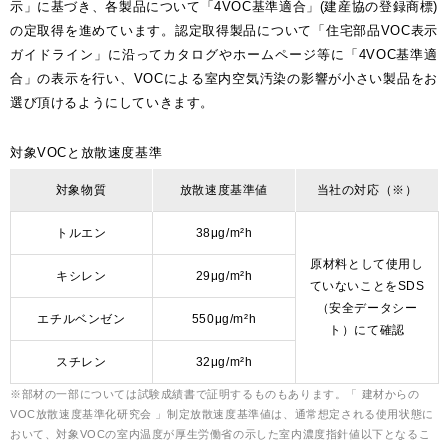
示」に基づき、各製品について「4VOC基準適合」(建産協の登録商標)
の定取得を進めています。認定取得製品について「住宅部品VOC表示
ガイドライン」に沿ってカタログやホームページ等に「4VOC基準適
合」の表示を行い、VOCによる室内空気汚染の影響が小さい製品をお
選び頂けるようにしていきます。
対象VOCと放散速度基準
対象物質
放散速度基準値
当社の対応（※）
トルエン
38μg/m
²
h
原材料として使用し
キシレン
29μg/m
²
h
ていないことをSDS
（安全データシー
エチルベンゼン
550μg/m
²
h
ト）にて確認
スチレン
32μg/m
²
h
※部材の一部については試験成績書で証明するものもあります。「 建材からの
VOC放散速度基準化研究会 」制定放散速度基準値は、通常想定される使用状態に
おいて、対象VOCの室内温度が厚生労働省の示した室内濃度指針値以下となるこ