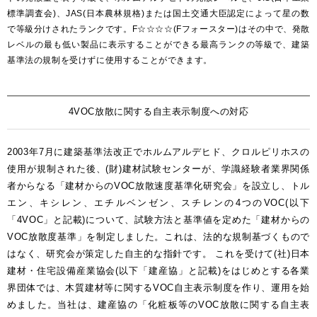
標準調査会)、JAS(日本農林規格)または国土交通大臣認定によって星の数
で等級分けされたランクです。F☆☆☆☆(Fフォースター)はその中で、発散
レベルの最も低い製品に表示することができる最高ランクの等級で、建築
基準法の規制を受けずに使用することができます。
4VOC放散に関する自主表示制度への対応
2003年7月に建築基準法改正でホルムアルデヒド、クロルピリホスの
使用が規制された後、(財)建材試験センターが、学識経験者業界関係
者からなる「建材からのVOC放散速度基準化研究会」を設立し、トル
エン、キシレン、エチルベンゼン、スチレンの4つのVOC(以下
「4VOC」と記載)について、試験方法と基準値を定めた「建材からの
VOC放散度基準」を制定しました。これは、法的な規制基づくもので
はなく、研究会が策定した自主的な指針です。 これを受けて(社)日本
建材・住宅設備産業協会(以下「建産協」と記載)をはじめとする各業
界団体では、木質建材等に関するVOC自主表示制度を作り、運用を始
めました。当社は、建産協の「化粧板等のVOC放散に関する自主表