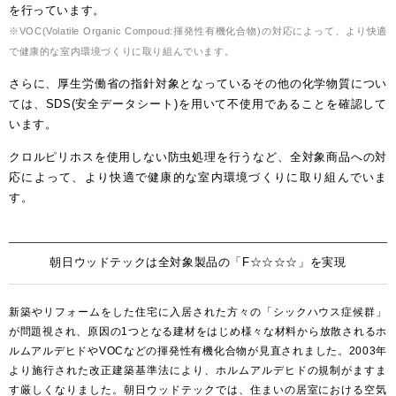
を行っています。
※VOC(Volatile Organic Compoud:揮発性有機化合物)の対応によって、より快適
お客様窓口
で健康的な室内環境づくりに取り組んでいます。
SUPPORT
さらに、厚生労働省の指針対象となっているその他の化学物質につい
ては、SDS(安全データシート)を用いて不使用であることを確認して
プロユーザーサイト
for Professional
います。
クロルピリホスを使用しない防虫処理を行うなど、全対象商品への対
応によって、より快適で健康的な室内環境づくりに取り組んでいま
フローリングリフォームお悩み解決サイト
す。
フローリング総合研究所
朝日ウッドテックは全対象製品の「F☆☆☆☆」を実現
採用情報
新築やリフォームをした住宅に入居された方々の「シックハウス症候群」
が問題視され、原因の1つとなる建材をはじめ様々な材料から放散されるホ
ルムアルデヒドやVOCなどの揮発性有機化合物が見直されました。2003年
より施行された改正建築基準法により、ホルムアルデヒドの規制がますま
す厳しくなりました。朝日ウッドテックでは、住まいの居室における空気