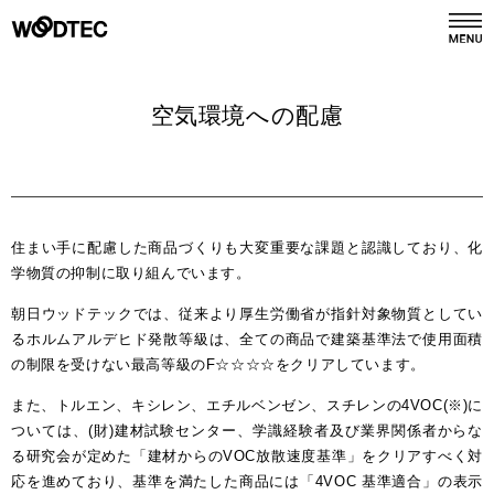
デジタルカタログ
カタログ請求
空気環境への配慮
商品情報
PRODUCTS
住まい手に配慮した商品づくりも大変重要な課題と認識しており、化
施工事例
GALLERY
学物質の抑制に取り組んでいます。
朝日ウッドテックでは、従来より厚生労働省が指針対象物質としてい
リフォーム
るホルムアルデヒド発散等級は、全ての商品で建築基準法で使用面積
REFORM
の制限を受けない最高等級のF☆☆☆☆をクリアしています。
また、トルエン、キシレン、エチルベンゼン、スチレンの4VOC(※)に
ショールーム
SHOWROOM
ついては、(財)建材試験センター、学識経験者及び業界関係者からな
る研究会が定めた「建材からのVOC放散速度基準」をクリアすべく対
応を進めており、基準を満たした商品には「4VOC 基準適合」の表示
会社情報
COMPANY INFO