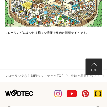
でき
フローリングにまつわる様々な情報を集めた情報サイトです。
フ
情
フローリングなら朝日ウッドテックTOP
性能と品質について