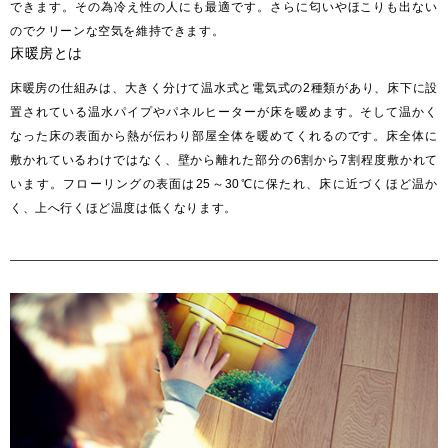
できます。その為冷え性の人にも最適です。さらに匂いやほこりも出ない
のでクリーンな空気を維持できます。
床暖房とは
お客様窓口
SUPPORT
床暖房の仕組みは、大きく分けて温水式と電気式の2種類があり、床下に設
置されている温水パイプやパネルヒーターが床を暖めます。そして温かく
プロユーザーサイト
for Professional
なった床の表面から熱が伝わり部屋全体を暖めてくれるのです。床全体に
敷かれているわけではなく、壁から離れた部分の6割から7割程度敷かれて
います。フローリングの表面は25～30℃に保たれ、床に近づくほど温か
く、上へ行くほど温度は低くなります。
フローリングリフォームお悩み解決サイト
フローリング総合研究所
採用情報