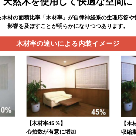
天然木を使用して快適な空間に
る木材の面積比率「木材率」が自律神経系の生理応答や
影響を及ぼすことが明らかになりつつあります。
木材率の違いによる内装イメージ
【木材率45％】
【木材
心拍数が有意に増加
収縮