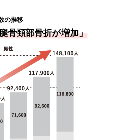
数の推移
腿骨頚部骨折が増加」