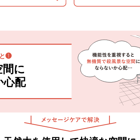
と❶
空間に
か心配