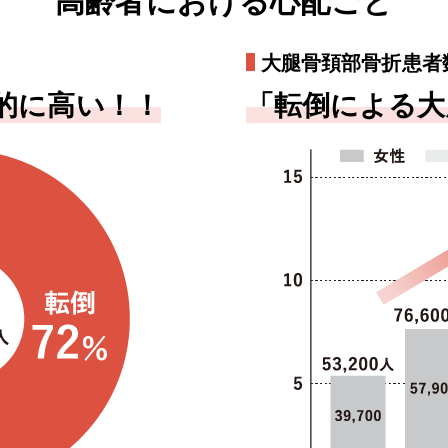
高齢者における心配ごと
大腿骨頚部骨折患者
的に高い！！
「転倒による大