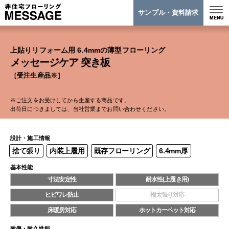
サンプル・資料請求
上貼りリフォーム用 6.4mmの薄型フローリング
メッセージケア 突き板
［受注生産品※］
※ご注文をお受けしてから生産する商品です。
出荷日につきましては、当社営業までお問い合わせください。
設計・施工情報
捨て張り
内装上履用
既存フローリング
6.4mm厚
基本性能
寸法安定性
耐水性(上履き用)
ヒビワレ防止
根太張り対応
床暖房対応
ホットカーペット対応
耐傷・耐久性能