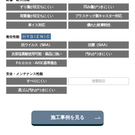
すり傷が目立ちにくい
凹み傷がつきにくい
荷重傷が目立ちにくい
プラスチック製キャスター対応
車イス対応
優れた耐摩耗性
衛生性能
抗ウイルス（SIAA）
抗菌（SIAA）
次亜塩素酸使用可能・薬品に強い
汚れがつきにくい
F☆☆☆☆・4VOC基準適合
安全・メンテナンス性能
すべりにくい
衝撃吸収
黒ゴム汚れがつきにくい
施工事例を見る