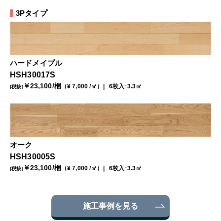
3Pタイプ
ハードメイプル
HSH30017S
￥
23,100
/梱
（¥
7,000
/㎡）
6枚入･3.3㎡
[税抜]
オーク
HSH30005S
￥
23,100
/梱
（¥
7,000
/㎡）
6枚入･3.3㎡
[税抜]
施工事例を見る