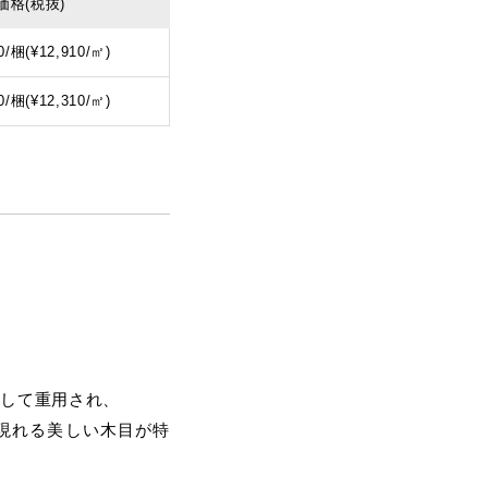
価格
(税抜)
0/梱(¥12,910/㎡)
0/梱(¥12,310/㎡)
として重用され、
現れる美しい木目が特