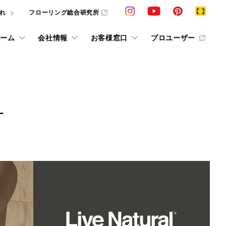
れ
フローリング総合研究所
ーム
会社情報
お客様窓口
プロユーザー
カタログ請求
VIEW ALL
VIEW ALL
VIEW ALL
VIEW ALL
VIEW ALL
VIEW ALL
VIEW ALL
L
ション
採用情報
その他の情報
その他情報
ショールーム予約
条件で探すフローリング検索
インテリアシミュレーション
お客様の声 in ショールーム
動画ライブラリー
W
お役立ち情報誌「cue」
抗ウイルス商品
求
ス
お客様の声
床のお手入れ
デジタルカタログ
他社展示ショールーム
用語集
F☆☆☆☆
タログおよびサンプルをご用意しております。
美樹礼賛
じめ、お悩
ています。
条件で探すフローリング検索