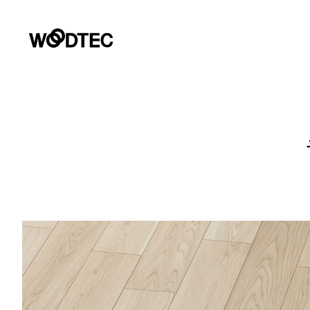
デジタルカタログ
商品情報
施工事例
リフォームお悩み解決サイト
ショールーム
会社情報
お客様窓口
プロユーザーサイト
商品情報
PRODUCTS
GALLERY
COMPANY INFORMATION
SUPPORT
SHOWROOM
for Professiona
PRODUCTS
施工事例
フローリング（床材）
住宅用フローリング
会社情報
壁・天
サステ
デジタ
よくあるご質問・チャットサポート
GALLERY
パース制作やプレゼンテーションに使える商品の素材画像、C
提案書等のダウンロード、カタログ・サンプル請求など各種
リフォーム
床のお手入れ
朝日ウ
ライブナチュラルプレミアム
トップメッセージ
Insta
カタロ
住宅用フローリング
非住
REFORM
データダウンロード
環境・
ライブナチュラル
会社概要
戸建住宅・マンション二重床用
オー
ショールーム
FOCUS
性能と品
SHOWROOM
企業理念
ー
パース制作やプレゼンテーションに使える各種データ・資料
マンション直貼り用（L-45,L-40）
非住宅用フローリング
環境への
営業拠点
土足
リフォーム用（上貼り）フローリン
商品画像・特徴画像
施工例画
会社情報
COMPANY INFO