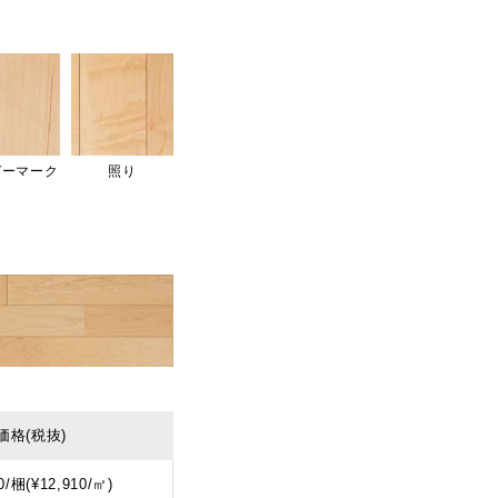
ガーマーク
照り
価格
(税抜)
0/梱(¥12,910/㎡)