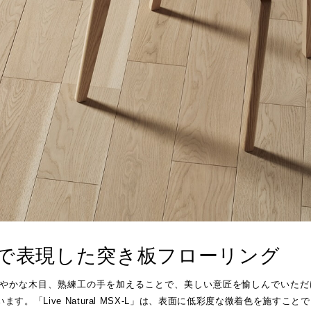
営の推進
その他
タ
セージハード オール国産材
書
)朝日ウッドテック財団
ィス向け メッセージオフィス
フローリング検索
福岡ショールーム
その他
施設向け メッセージホテル
住宅タイプや下地などの条件や
施設向け メッセージキッズ
にあったフローリングを検索で
ウッドリウム
WOODRIUM
者施設向け メッセージケア
よくあるご質問
で表現した突き板フローリング
い木肌や鮮やかな木目、熟練工の手を加えることで、美しい意匠を愉しんでいた
「Live Natural MSX-L」は、表面に低彩度な微着色を施すこと