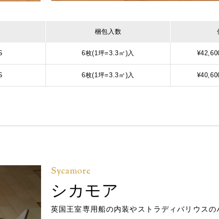
梱包入数
S
6枚(1坪=3.3㎡)入
¥42,60
S
6枚(1坪=3.3㎡)入
¥40,60
Sycamore
シカモア
英国王室専用船の内装やストラディバリウスの