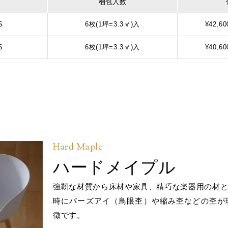
梱包入数
S
6枚(1坪=3.3㎡)入
¥42,60
S
6枚(1坪=3.3㎡)入
¥40,60
Hard Maple
ハードメイプル
強靭な材質から床材や家具、精巧な楽器用の材
時にバーズアイ（鳥眼杢）や縮み杢などの杢が
徴です。