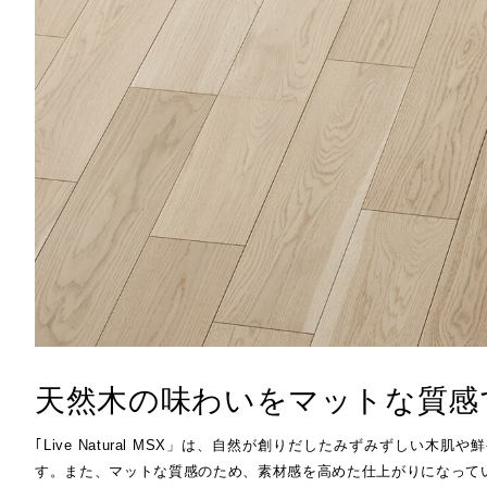
健康経
製造・開発拠点
シームレス(リピート)画像
CADデー
グ
メッ
商品提案書
施工説明
(公財
沿革・商品開発の歴史
ペット用フローリング for Dog
オフ
お客様窓口
SUPPORT
ものづくりへの取り組み
ブランドから選ぶ
宿泊
・[挽き板] ライブナチュラルプレミアム
保育
プロユーザーサイト
・[突き板] ライブナチュラル
for Professional
高齢
・[突き板] エアリスα
・[シート] アネックス
フローリングリフォームお悩み解決サイト
フローリング総合研究所
採用情報
天然木の味わいをマットな質感
｢Live Natural MSX」は、自然が創りだしたみずみずし
す。また、マットな質感のため、素材感を高めた仕上がりになっています。