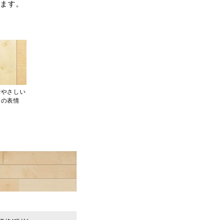
せます。
でやさしい
目の表情