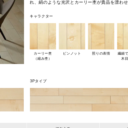
れ、絹のような光沢とカーリー杢が貴品を漂わ
キャラクター
カーリー杢
ピンノット
照りの表情
繊細
（縮み杢）
木
3Pタイプ