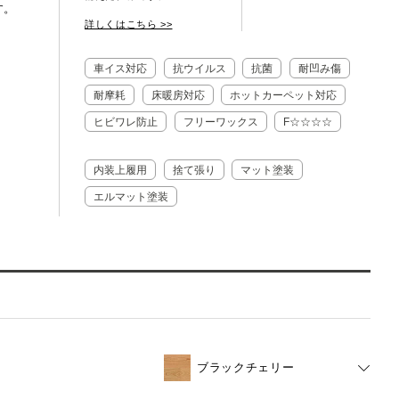
す。
詳しくはこちら >>
ENGLISH
車イス対応
抗ウイルス
抗菌
耐凹み傷
耐摩耗
床暖房対応
ホットカーペット対応
ヒビワレ防止
フリーワックス
F☆☆☆☆
内装上履用
捨て張り
マット塗装
エルマット塗装
ブラックチェリー