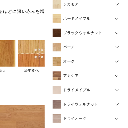
シカモア
るほどに深い赤みを増
ハードメイプル
ブラックウォルナット
バーチ
オーク
白太
経年変化
アカシア
ドライメイプル
ドライウォルナット
ドライオーク