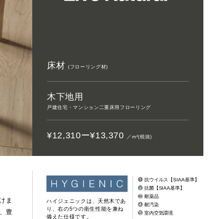
床は大事
フローリング総合研究所
インテリアシミュレーション
NEW
自分の好み
きます。
デジタルカタログ
床材
(フローリング材)
木下地用
戸建住宅・マンション二重床用フローリング
¥12,310ー¥13,370
／m
²
(税抜)
❶
抗ウイルス【SIAA基準】
❷
抗菌【SIAA基準】
❸
耐薬品
だけま
ハイジェニックは、天然木であ
❹
耐汚染
り、右の5つの衛生性能を兼ね
で、豊
❺
室内空気環境
備えた仕様です。