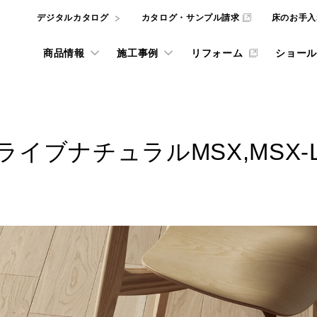
デジタルカタログ
カタログ・サンプル請求
床のお手入
商品情報
施工事例
リフォーム
ショール
l
REFORM
ライブナチュラルMSX,MSX-
井材
ナビリティへの取り組み
ルカタログ
インテリアシミュレー
フローリングの選び方
東京ショールーム
ニュース
動画ライブラリー
壁・天井材
ADデータ、
the wall
the wall
サービスをご利用いただけます。
ッドテックとSDGs
大阪ショールーム
gram投稿実例
グ・サンプル請求
リフォーム施工事例
階段・手摺
フローリング・床材
重要なお知らせ
ものづくり
NE
宅用フローリング
WOODRIUM
カタログ・サンプル請
品質方針
壁・天井材 the wall
お知らせ・ニュースリリー
お手入れ
ダーメイド メッセージオーダ
横浜ショールーム
 ARCHITECT
お悩み解決コラム
玄関部材・造作材
質について [一覧]
商品
をダウンロードいただけます。
弊社商品やサービスに関するカ
取り組み [一覧]
施工
施設向け メッセージハード
インテリアコーディネートをは
像
名古屋ショールーム
カウンター
みを解決する記事などを掲載し
WOODRIUM