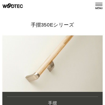
デジタルカタログ
カタログ請求
手摺350Eシリーズ
商品情報
PRODUCTS
施工事例
GALLERY
リフォーム
REFORM
ショールーム
SHOWROOM
会社情報
手摺
COMPANY INFO