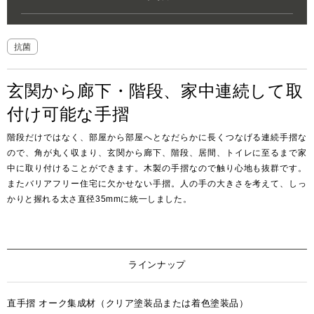
お客様窓口
SUPPORT
抗菌
プロユーザーサイト
玄関から廊下・階段、家中連続して取
for Professional
付け可能な手摺
階段だけではなく、部屋から部屋へとなだらかに長くつなげる連続手摺な
フローリングリフォームお悩み解決サイト
ので、角が丸く収まり、玄関から廊下、階段、居間、トイレに至るまで家
中に取り付けることができます。木製の手摺なので触り心地も抜群です。
フローリング総合研究所
またバリアフリー住宅に欠かせない手摺。人の手の大きさを考えて、しっ
かりと握れる太さ直径35mmに統一しました。
採用情報
ラインナップ
直手摺 オーク集成材（クリア塗装品または着色塗装品）