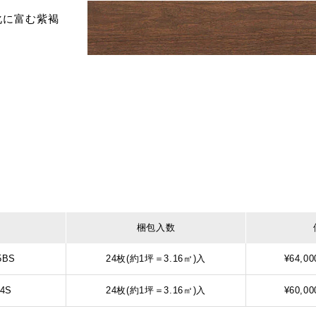
化に富む紫褐
梱包入数
5BS
24枚(約1坪＝3.16㎡)入
¥64,00
4S
24枚(約1坪＝3.16㎡)入
¥60,00