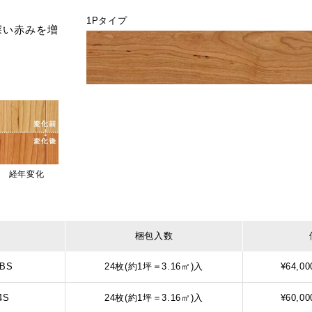
1Pタイプ
深い赤みを増
経年変化
梱包入数
5BS
24枚(約1坪＝3.16㎡)入
¥64,00
4S
24枚(約1坪＝3.16㎡)入
¥60,00