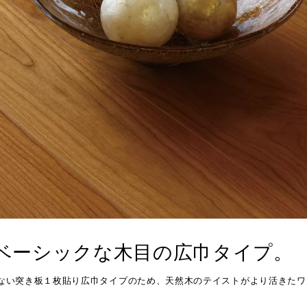
営の推進
その他
タ
セージハード オール国産材
書
)朝日ウッドテック財団
ィス向け メッセージオフィス
フローリング検索
福岡ショールーム
その他
施設向け メッセージホテル
住宅タイプや下地などの条件や
施設向け メッセージキッズ
にあったフローリングを検索で
ウッドリウム
WOODRIUM
者施設向け メッセージケア
よくあるご質問
べるベーシックな木目の広巾タイプ。
のない突き板１枚貼り広巾タイプのため、天然木のテイストがより活きたワ