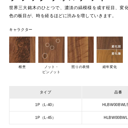
世界三大銘木のひとつで、濃淡の縞模様を成す柾目、変
色の板目が、時を経るほどに渋みを増していきます。
キャラクター
根杢
ノット・
照りの表情
経年変化
ピンノット
タイプ
品番
1P（L-40）
HLBW00BWL
1P（L-45）
HLBW00BWL