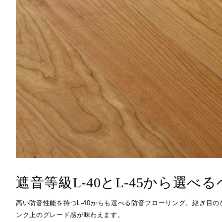
健康経
製造・開発拠点
シームレス(リピート)画像
CADデー
グ
メッ
商品提案書
施工説明
(公財
沿革・商品開発の歴史
ペット用フローリング for Dog
オフ
お客様窓口
SUPPORT
ものづくりへの取り組み
ブランドから選ぶ
宿泊
・[挽き板] ライブナチュラルプレミアム
保育
プロユーザーサイト
・[突き板] ライブナチュラル
for Professional
高齢
・[突き板] エアリスα
・[シート] アネックス
フローリングリフォームお悩み解決サイト
フローリング総合研究所
採用情報
遮音等級L-40とL-45から選
高い防音性能を持つL-40からも選べる防音フローリング。継ぎ目
ンク上のグレード感が味わえます。