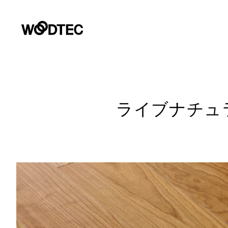
デジタルカタログ
商品情報
施工事例
リフォームお悩み解決サイト
ショールーム
会社情報
お客様窓口
プロユーザーサイト
商品情報
PRODUCTS
GALLERY
COMPANY INFORMATION
SUPPORT
SHOWROOM
for Professiona
PRODUCTS
ライブナチュラルM
施工事例
フローリング（床材）
住宅用フローリング
会社情報
壁・天
サステ
デジタ
よくあるご質問・チャットサポート
GALLERY
パース制作やプレゼンテーションに使える商品の素材画像、C
提案書等のダウンロード、カタログ・サンプル請求など各種
リフォーム
床のお手入れ
朝日ウ
ライブナチュラルプレミアム
トップメッセージ
Insta
カタロ
住宅用フローリング
非住
REFORM
データダウンロード
環境・
ライブナチュラル
会社概要
戸建住宅・マンション二重床用
オー
ショールーム
FOCUS
性能と品
SHOWROOM
企業理念
ー
パース制作やプレゼンテーションに使える各種データ・資料
マンション直貼り用（L-45,L-40）
非住宅用フローリング
環境への
営業拠点
土足
リフォーム用（上貼り）フローリン
商品画像・特徴画像
施工例画
会社情報
COMPANY INFO