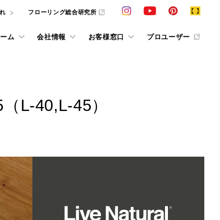
れ
フローリング総合研究所
ーム
会社情報
お客様窓口
プロユーザー
カタログ請求
VIEW ALL
VIEW ALL
VIEW ALL
VIEW ALL
VIEW ALL
VIEW ALL
VIEW ALL
L-40,L-45）
ション
採用情報
その他の情報
その他情報
ショールーム予約
条件で探すフローリング検索
インテリアシミュレーション
お客様の声 in ショールーム
動画ライブラリー
W
お役立ち情報誌「cue」
抗ウイルス商品
求
ス
お客様の声
床のお手入れ
デジタルカタログ
他社展示ショールーム
用語集
F☆☆☆☆
タログおよびサンプルをご用意しております。
美樹礼賛
じめ、お悩
ています。
条件で探すフローリング検索