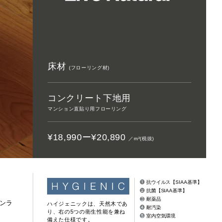
床は大事
フローリング総合研究所
インテリアシミュレーション
NEW
自分の好み
きます。
デジタルカタログ
床材
(フローリング材)
コンクリート下地用
マンション直貼り用フローリング
¥18,990ー¥20,890
／m
²
(税抜)
❶
抗ウイルス【SIAA基準】
❷
抗菌【SIAA基準】
❸
耐薬品
ンラ
ハイジェニックは、天然木であ
❹
耐汚染
り、右の5つの衛生性能を兼ね
❺
室内空気環境
備えた仕様です。