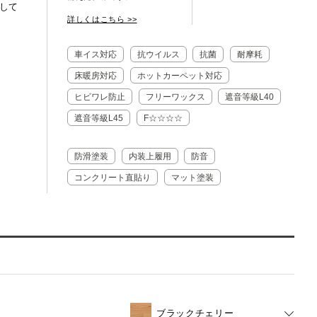
として
詳しくはこちら >>
ENGLISH
車イス対応
抗ウイルス
抗菌
耐摩耗
床暖房対応
ホットカーペット対応
ヒビワレ防止
フリーワックス
遮音等級L40
遮音等級L45
F☆☆☆☆
防滑塗装
内装上履用
防音
コンクリート直貼り
マット塗装
ブラックチェリー