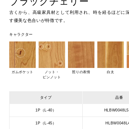
ブラックチェリー
古くから、高級家具材として利用され、時を経るほどに
す優美な色合いが特徴です。
キャラクター
ガムポケット
ノット・
照りの表情
白太
ピンノット
タイプ
品番
1P（L-40）
HLBW0048L
1P（L-45）
HLBW0048L