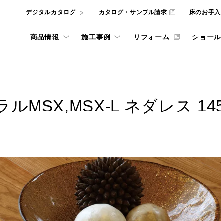
デジタルカタログ
カタログ・サンプル請求
床のお手入
商品情報
施工事例
リフォーム
ショール
l
REFORM
SX,MSX-L ネダレス 145（
井材
ナビリティへの取り組み
ルカタログ
インテリアシミュレー
フローリングの選び方
東京ショールーム
ニュース
動画ライブラリー
壁・天井材
ADデータ、
the wall
the wall
サービスをご利用いただけます。
ッドテックとSDGs
大阪ショールーム
gram投稿実例
グ・サンプル請求
リフォーム施工事例
階段・手摺
フローリング・床材
重要なお知らせ
ものづくり
NE
宅用フローリング
WOODRIUM
カタログ・サンプル請
品質方針
壁・天井材 the wall
お知らせ・ニュースリリー
お手入れ
ダーメイド メッセージオーダ
横浜ショールーム
 ARCHITECT
お悩み解決コラム
玄関部材・造作材
質について [一覧]
商品
をダウンロードいただけます。
弊社商品やサービスに関するカ
取り組み [一覧]
施工
施設向け メッセージハード
インテリアコーディネートをは
像
名古屋ショールーム
カウンター
みを解決する記事などを掲載し
WOODRIUM