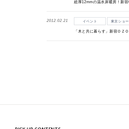
健康経
製造・開発拠点
シームレス(リピート)画像
CADデー
グ
メッ
総厚12mmの温水床暖房！新
商品提案書
施工説明
(公財
沿革・商品開発の歴史
ペット用フローリング for Dog
オフ
お客様窓口
SUPPORT
2012.02.21
イベント
東京ショー
ものづくりへの取り組み
ブランドから選ぶ
宿泊
「木と共に暮らす」新宿ＯＺ
・[挽き板] ライブナチュラルプレミアム
保育
プロユーザーサイト
・[突き板] ライブナチュラル
for Professional
高齢
・[突き板] エアリスα
・[シート] アネックス
フローリングリフォームお悩み解決サイト
フローリング総合研究所
採用情報