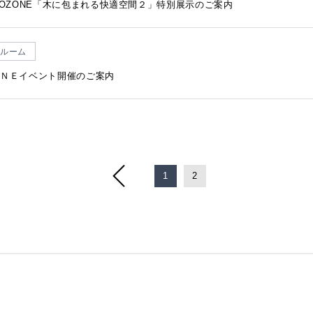
営の推進
その他
タ
セージハード オール国産材
宿OZONE「木に包まれる快適空間２」特別展示のご案内
書
)朝日ウッドテック財団
ィス向け メッセージオフィス
フローリング検索
福岡ショールーム
その他
ルーム
施設向け メッセージホテル
住宅タイプや下地などの条件や
ＯＮＥイベント開催のご案内
施設向け メッセージキッズ
にあったフローリングを検索で
ウッドリウム
WOODRIUM
者施設向け メッセージケア
よくあるご質問
1
2