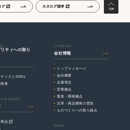
ログ
カタログ請求
ity
Company
ビリティへの取り
会社情報
トップメッセージ
会社概要
テックとSDGs
企業理念
の推進
営業拠点
製造・開発拠点
e & quality
沿革・商品開発の歴史
質
ものづくりへの取り組み
ス商品
News
化