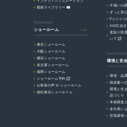
インテリアシミュレーション
不揃いの
動画ライブラリー
ずっと安
F☆☆☆
Showroom
4VOC自
ショールーム
直貼り防
いて
東京ショールーム
大阪ショールーム
Environmen
横浜ショールーム
環境と安
名古屋ショールーム
福岡ショールーム
環境・品
ショールーム予約
脱炭素へ
お客様の声 in ショールーム
環境と住
他社展示ショールーム
品づくり
木材調達
全社員に
空気環境