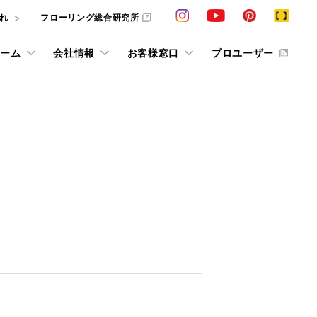
れ
フローリング総合研究所
ーム
会社情報
お客様窓口
プロユーザー
カタログ請求
VIEW ALL
VIEW ALL
VIEW ALL
VIEW ALL
VIEW ALL
VIEW ALL
VIEW ALL
ション
採用情報
その他の情報
その他情報
ショールーム予約
条件で探すフローリング検索
インテリアシミュレーション
お客様の声 in ショールーム
動画ライブラリー
W
お役立ち情報誌「cue」
抗ウイルス商品
求
ス
お客様の声
床のお手入れ
デジタルカタログ
他社展示ショールーム
用語集
F☆☆☆☆
タログおよびサンプルをご用意しております。
美樹礼賛
じめ、お悩
ています。
条件で探すフローリング検索