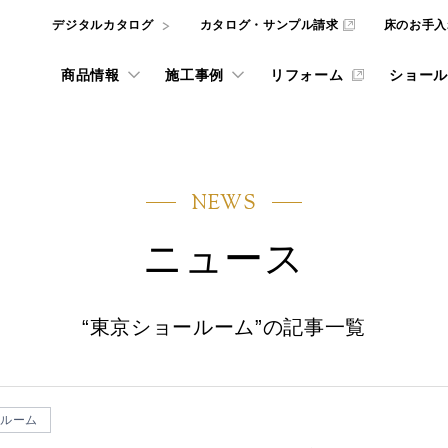
デジタルカタログ
カタログ・サンプル請求
床のお手入
商品情報
施工事例
リフォーム
ショール
l
REFORM
NEWS
井材
ナビリティへの取り組み
ルカタログ
インテリアシミュレー
フローリングの選び方
東京ショールーム
ニュース
動画ライブラリー
壁・天井材
ニュース
ADデータ、
the wall
the wall
サービスをご利用いただけます。
ッドテックとSDGs
大阪ショールーム
gram投稿実例
グ・サンプル請求
リフォーム施工事例
階段・手摺
フローリング・床材
重要なお知らせ
ものづくり
NE
宅用フローリング
WOODRIUM
カタログ・サンプル請
“東京ショールーム”の記事一覧
品質方針
壁・天井材 the wall
お知らせ・ニュースリリー
お手入れ
ダーメイド メッセージオーダ
横浜ショールーム
 ARCHITECT
お悩み解決コラム
玄関部材・造作材
質について [一覧]
商品
をダウンロードいただけます。
弊社商品やサービスに関するカ
取り組み [一覧]
施工
施設向け メッセージハード
ルーム
インテリアコーディネートをは
像
名古屋ショールーム
カウンター
みを解決する記事などを掲載し
WOODRIUM