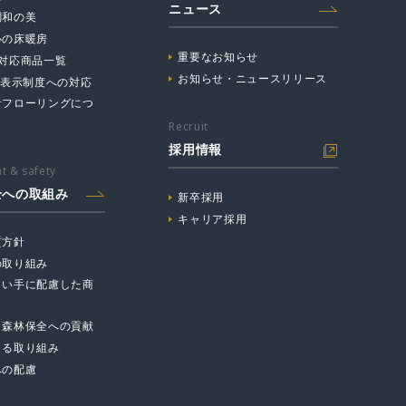
ニュース
調和の美
心の床暖房
重要なお知らせ
☆対応商品一覧
お知らせ・ニュースリリース
主表示制度への対応
音フローリングにつ
Recruit
採用情報
t & safety
全への取組み
新卒採用
キャリア採用
質方針
の取り組み
まい手に配慮した商
と森林保全への貢献
よる取り組み
への配慮