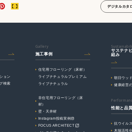
デジタルカタ
Gallery
Sustainabil
サステナ
施工事例
組み
住宅用フローリング（床材）
ション
ライブナチュラルプレミアム
朝日ウッド
グ検索
ライブナチュラル
健康経営
非住宅用フローリング（床
Performanc
材）
性能と品
壁・天井材
Instagram投稿実例
抗ウイル
FOCUS ARCHITECT
木味活性