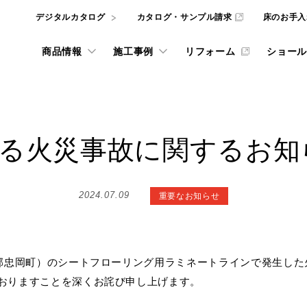
デジタルカタログ
カタログ・サンプル請求
床のお手入
商品情報
施工事例
リフォーム
ショール
l
REFORM
る火災事故に関するお知
井材
ナビリティへの取り組み
ルカタログ
インテリアシミュレー
フローリングの選び方
東京ショールーム
ニュース
動画ライブラリー
壁・天井材
ADデータ、
the wall
the wall
サービスをご利用いただけます。
2024.07.09
重要なお知らせ
ッドテックとSDGs
大阪ショールーム
gram投稿実例
グ・サンプル請求
リフォーム施工事例
階段・手摺
フローリング・床材
重要なお知らせ
ものづくり
NE
宅用フローリング
WOODRIUM
カタログ・サンプル請
品質方針
壁・天井材 the wall
お知らせ・ニュースリリー
お手入れ
ダーメイド メッセージオーダ
横浜ショールーム
 ARCHITECT
お悩み解決コラム
玄関部材・造作材
質について [一覧]
商品
北郡忠岡町）のシートフローリング用ラミネートラインで発生し
をダウンロードいただけます。
弊社商品やサービスに関するカ
おりますことを深くお詫び申し上げます。
取り組み [一覧]
施工
施設向け メッセージハード
インテリアコーディネートをは
像
名古屋ショールーム
カウンター
みを解決する記事などを掲載し
WOODRIUM