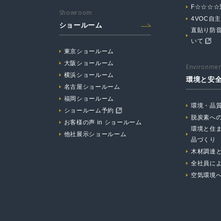
F☆☆☆
Showroom
4VOC自
ショールーム
直貼り防
いて
東京ショールーム
大阪ショールーム
Environmen
横浜ショールーム
環境と安
名古屋ショールーム
福岡ショールーム
環境・品
ショールーム予約
脱炭素へ
お客様の声 in ショールーム
環境と住
他社展示ショールーム
品づくり
木材調達
全社員に
空気環境