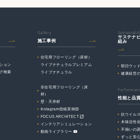
Gallery
Sustainabil
サステナ
施工事例
組み
住宅用フローリング（床材）
ション
ライブナチュラルプレミアム
朝日ウッド
グ検索
ライブナチュラル
健康経営
非住宅用フローリング（床
Performanc
材）
性能と品
壁・天井材
Instagram投稿実例
抗ウイル
FOCUS ARCHITECT
木味活性
インテリアシミュレーション
不揃いの
動画ライブラリー
ずっと安