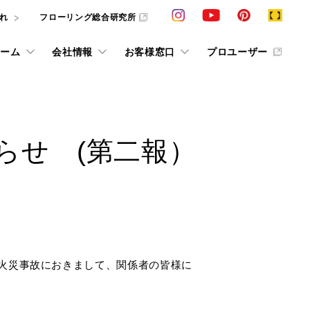
れ
フローリング総合研究所
ーム
会社情報
お客様窓口
プロユーザー
カタログ請求
VIEW ALL
VIEW ALL
VIEW ALL
VIEW ALL
VIEW ALL
VIEW ALL
VIEW ALL
らせ (第二報）
ション
採用情報
その他の情報
その他情報
ショールーム予約
条件で探すフローリング検索
インテリアシミュレーション
お客様の声 in ショールーム
動画ライブラリー
W
お役立ち情報誌「cue」
抗ウイルス商品
求
ス
お客様の声
床のお手入れ
デジタルカタログ
他社展示ショールーム
用語集
F☆☆☆☆
た火災事故におきまして、関係者の皆様に
タログおよびサンプルをご用意しております。
美樹礼賛
じめ、お悩
ています。
条件で探すフローリング検索