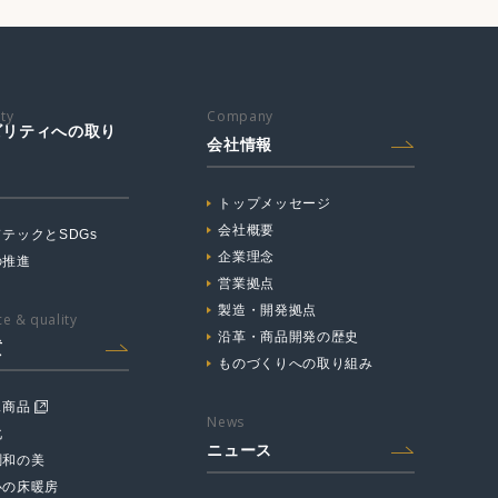
ity
Company
ビリティへの取り
会社情報
トップメッセージ
会社概要
テックとSDGs
企業理念
の推進
営業拠点
製造・開発拠点
e & quality
沿革・商品開発の歴史
質
ものづくりへの取り組み
ス商品
News
化
ニュース
調和の美
心の床暖房