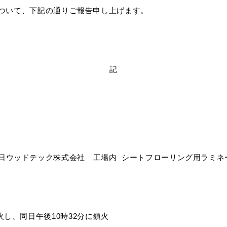
営の推進
その他
タ
セージハード オール国産材
ついて、下記の通りご報告申し上げます。
書
)朝日ウッドテック財団
ィス向け メッセージオフィス
フローリング検索
福岡ショールーム
その他
施設向け メッセージホテル
住宅タイプや下地などの条件や
施設向け メッセージキッズ
にあったフローリングを検索で
ウッドリウム
WOODRIUM
記
者施設向け メッセージケア
よくあるご質問
朝日ウッドテック株式会社 工場内
シートフローリング用ラミネ
火し、同日午後10時32分に鎮火