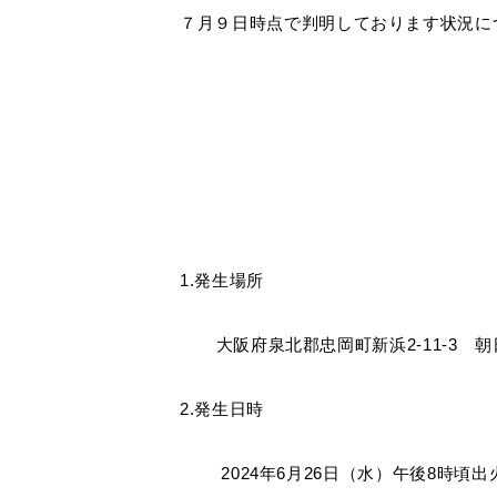
健康経
製造・開発拠点
シームレス(リピート)画像
CADデー
グ
メッ
７月９日時点で判明しております状況に
商品提案書
施工説明
(公財
沿革・商品開発の歴史
ペット用フローリング for Dog
オフ
お客様窓口
SUPPORT
ものづくりへの取り組み
ブランドから選ぶ
宿泊
・[挽き板] ライブナチュラルプレミアム
保育
プロユーザーサイト
・[突き板] ライブナチュラル
for Professional
高齢
・[突き板] エアリスα
・[シート] アネックス
フローリングリフォームお悩み解決サイト
1.発生場所
フローリング総合研究所
採用情報
大阪府泉北郡忠岡町新浜2-11-3 
2.発生日時
2024年6月26日（水）午後8時頃出