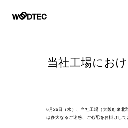
デジタルカタログ
商品情報
施工事例
リフォームお悩み解決サイト
ショールーム
会社情報
お客様窓口
プロユーザーサイト
商品情報
PRODUCTS
GALLERY
COMPANY INFORMATION
SUPPORT
SHOWROOM
for Professiona
PRODUCTS
当社工場におけ
施工事例
フローリング（床材）
住宅用フローリング
会社情報
壁・天
サステ
デジタ
よくあるご質問・チャットサポート
GALLERY
パース制作やプレゼンテーションに使える商品の素材画像、C
提案書等のダウンロード、カタログ・サンプル請求など各種
リフォーム
床のお手入れ
朝日ウ
ライブナチュラルプレミアム
トップメッセージ
Insta
カタロ
住宅用フローリング
非住
REFORM
データダウンロード
環境・
ライブナチュラル
会社概要
戸建住宅・マンション二重床用
オー
ショールーム
FOCUS
性能と品
SHOWROOM
企業理念
6月26日（水）、当社工場（大阪府泉
ー
パース制作やプレゼンテーションに使える各種データ・資料
マンション直貼り用（L-45,L-40）
非住宅用フローリング
は多大なるご迷惑、ご心配をお掛けして
環境への
営業拠点
土足
リフォーム用（上貼り）フローリン
商品画像・特徴画像
施工例画
会社情報
COMPANY INFO