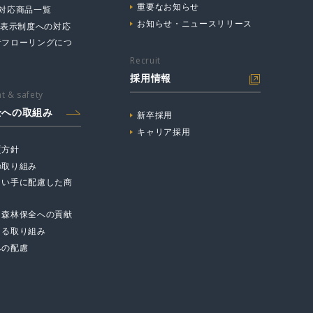
重要なお知らせ
☆対応商品一覧
お知らせ・ニュースリリース
主表示制度への対応
音フローリングにつ
Recruit
採用情報
t & safety
全への取組み
新卒採用
キャリア採用
質方針
の取り組み
まい手に配慮した商
と森林保全への貢献
よる取り組み
への配慮