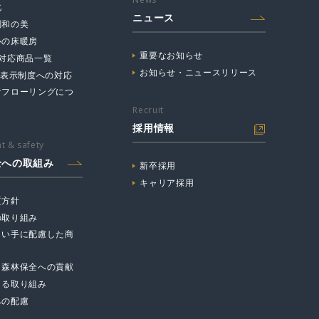
化
ニュース
調和の美
心の床暖房
重要なお知らせ
☆対応商品一覧
お知らせ・ニュースリリース
主表示制度への対応
音フローリングにつ
Recruit
採用情報
t & safety
全への取組み
新卒採用
キャリア採用
質方針
の取り組み
まい手に配慮した商
と森林保全への貢献
よる取り組み
への配慮