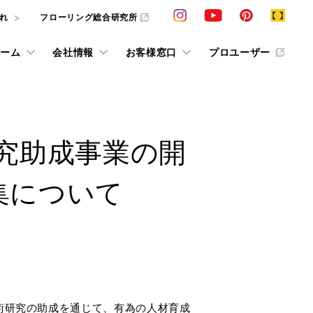
れ
フローリング総合研究所
ーム
会社情報
お客様窓口
プロユーザー
カタログ請求
VIEW ALL
VIEW ALL
VIEW ALL
VIEW ALL
VIEW ALL
VIEW ALL
VIEW ALL
研究助成事業の開
ション
採用情報
その他の情報
その他情報
ショールーム予約
条件で探すフローリング検索
インテリアシミュレーション
集について
お客様の声 in ショールーム
動画ライブラリー
W
お役立ち情報誌「cue」
抗ウイルス商品
求
ス
お客様の声
床のお手入れ
デジタルカタログ
他社展示ショールーム
用語集
F☆☆☆☆
タログおよびサンプルをご用意しております。
美樹礼賛
じめ、お悩
学術研究の助成を通じて、有為の人材育成
ています。
条件で探すフローリング検索