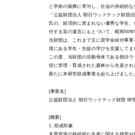
健康経
製造・開発拠点
シームレス(リピート)画像
CADデー
グ
メッ
と学術の振興に寄与し、社会の持続的な
商品提案書
施工説明
(公財
沿革・商品開発の歴史
ペット用フローリング for Dog
オフ
「公益財団法人 朝日ウッドテック財団
お客様窓口
SUPPORT
氏の、経済的に恵まれない優秀な学生、
ものづくりへの取り組み
ブランドから選ぶ
宿泊
付する旨の遺言にもとづいて、昭和50年
・[挽き板] ライブナチュラルプレミアム
保育
プロユーザーサイト
当財団は、これまで主に奨学金給付事業
・[突き板] ライブナチュラル
for Professional
高齢
・[突き板] エアリスα
境にある学生・生徒の学びを支援してま
・[シート] アネックス
この度、当財団の活動母体である朝日ウッ
切に管理・育成された森林から生産され
フローリングリフォームお悩み解決サイト
新たに本研究助成事業を起ち上げました
フローリング総合研究所
採用情報
[事業名]
公益財団法人 朝日ウッドテック財団 研
[概要]
1. 助成対象
木質資源の持続的な生産に関する研究や