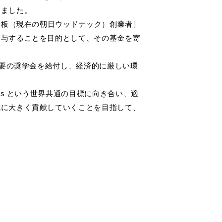
床は大事
りました。
フローリング総合研究所
合板（現在の朝日ウッドテック）創業者］
インテリアシミュレーション
NEW
寄与することを目的として、その基金を寄
自分の好み
きます。
デジタルカタログ
不要の奨学金を給付し、経済的に厳しい環
Gs という世界共通の目標に向き合い、適
成に大きく貢献していくことを目指して、