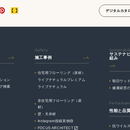
デジタルカタ
Gallery
Sustainabil
サステナ
施工事例
組み
住宅用フローリング（床材）
ション
ライブナチュラルプレミアム
朝日ウッド
グ検索
ライブナチュラル
健康経営
非住宅用フローリング（床
Performanc
材）
性能と品
壁・天井材
Instagram投稿実例
抗ウイル
FOCUS ARCHITECT