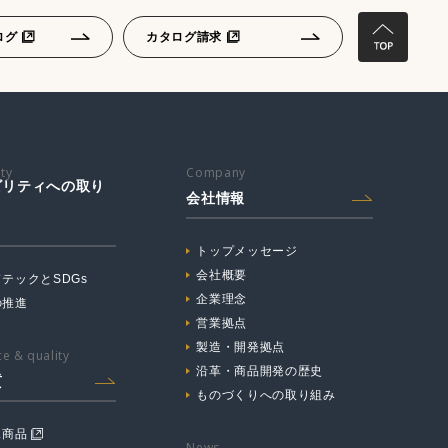
ログ
カタログ請求
ity
Company
ビリティへの取り
会社情報
トップメッセージ
会社概要
テックとSDGs
企業理念
の推進
営業拠点
製造・開発拠点
e & quality
沿革・商品開発の歴史
質
ものづくりへの取り組み
ス商品
News