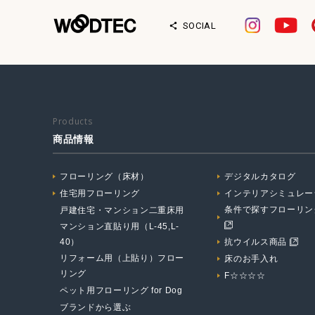
SOCIAL
Products
商品情報
フローリング（床材）
デジタルカタログ
住宅用フローリング
インテリアシミュレー
条件で探すフローリン
戸建住宅・マンション二重床用
マンション直貼り用（L-45,L-
40）
抗ウイルス商品
リフォーム用（上貼り）フロー
床のお手入れ
リング
F☆☆☆☆
ペット用フローリング for Dog
ブランドから選ぶ