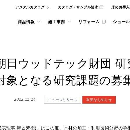
デジタルカタログ
カタログ・サンプル請求
床のお手入
商品情報
施工事例
リフォーム
ショール
l
REFORM
朝日ウッドテック財団 
井材
ナビリティへの取り組み
ルカタログ
インテリアシミュレー
フローリングの選び方
東京ショールーム
ニュース
動画ライブラリー
壁・天井材
ADデータ、
the wall
the wall
対象となる研究課題の募
サービスをご利用いただけます。
ッドテックとSDGs
大阪ショールーム
gram投稿実例
グ・サンプル請求
リフォーム施工事例
階段・手摺
フローリング・床材
重要なお知らせ
ものづくり
NE
宅用フローリング
WOODRIUM
カタログ・サンプル請
品質方針
2022.11.14
壁・天井材 the wall
お知らせ・ニュースリリー
お手入れ
ニュースリリース
重要なお知らせ
ダーメイド メッセージオーダ
横浜ショールーム
 ARCHITECT
お悩み解決コラム
玄関部材・造作材
質について [一覧]
商品
をダウンロードいただけます。
弊社商品やサービスに関するカ
取り組み [一覧]
施工
施設向け メッセージハード
インテリアコーディネートをは
像
名古屋ショールーム
代表理事 海堀芳樹)」はこの度、木材の加工・利用技術分野の
カウンター
みを解決する記事などを掲載し
WOODRIUM