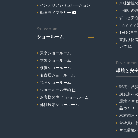
木味活性
インテリアシミュレーション
不揃いの
動画ライブラリー
ずっと安
F☆☆☆
Showroom
4VOC自
ショールーム
直貼り防
いて
東京ショールーム
大阪ショールーム
Environmen
横浜ショールーム
環境と安
名古屋ショールーム
福岡ショールーム
環境・品
ショールーム予約
脱炭素へ
お客様の声 in ショールーム
環境と住
他社展示ショールーム
品づくり
木材調達
全社員に
空気環境