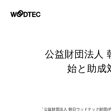
デジタルカタログ
商品情報
施工事例
リフォームお悩み解決サイト
ショールーム
会社情報
お客様窓口
プロユーザーサイト
商品情報
PRODUCTS
GALLERY
COMPANY INFORMATION
SUPPORT
SHOWROOM
for Professiona
PRODUCTS
公益財団法人 
施工事例
フローリング（床材）
住宅用フローリング
会社情報
壁・天
サステ
デジタ
よくあるご質問・チャットサポート
GALLERY
パース制作やプレゼンテーションに使える商品の素材画像、C
始と助成
提案書等のダウンロード、カタログ・サンプル請求など各種
リフォーム
床のお手入れ
朝日ウ
ライブナチュラルプレミアム
トップメッセージ
Insta
カタロ
住宅用フローリング
非住
REFORM
データダウンロード
環境・
ライブナチュラル
会社概要
戸建住宅・マンション二重床用
オー
ショールーム
FOCUS
性能と品
SHOWROOM
企業理念
ー
パース制作やプレゼンテーションに使える各種データ・資料
マンション直貼り用（L-45,L-40）
非住宅用フローリング
環境への
営業拠点
土足
リフォーム用（上貼り）フローリン
商品画像・特徴画像
施工例画
会社情報
「公益財団法人 朝日ウッドテック財団(
COMPANY INFO