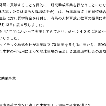
営の推進
その他
タ
セージハード オール国産材
発展に貢献することを目的に、研究助成事業を行なうことにな
書
)朝日ウッドテック財団
ィス向け メッセージオフィス
フローリング検索
(旧名称：公益財団法人海堀奨学会)」は、故海堀寅造［朝日特殊
福岡ショールーム
その他
生徒に対し奨学資金を給付し、有為の人材育成と教育の振興に
施設向け メッセージホテル
住宅タイプや下地などの条件や
5月13日に設立致しました。
施設向け メッセージキッズ
にあったフローリングを検索で
ウッドリウム
WOODRIUM
を 47 年間にわたって実施してきており、延べ５４０名に返済
者施設向け メッセージケア
いりました。
よくあるご質問
ドテック株式会社が本年設立 70 周年を迎えるに当たり、SD
た木材の利活用によって地球環境の保全と資源循環型社会の形
。
究助成事業
環境負荷の少ない適正な木材加工・利用の研究を通じて、