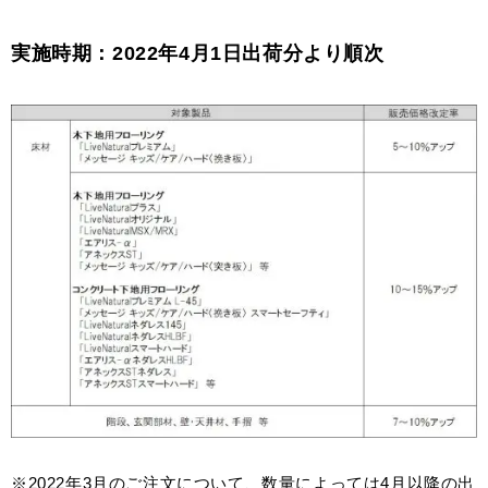
Select Language
ENGLISH
実施時期：2022年4月1日出荷分より順次
※2022年3月のご注文について、数量によっては4月以降の出