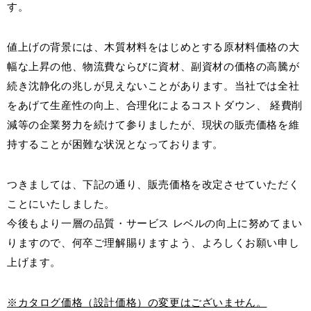
す。
お客様窓口
SUPPORT
値上げの背景には、木質材料をはじめとする原材料価格の大
幅な上昇の他、物流費ならびに資材、副資材の価格の高騰が
続き沈静化の兆しが見えないことがあります。当社では全社
プロユーザーサイト
for Professional
をあげて生産性の向上、合理化によるコストダウン、 経費削
減等の企業努力を続けて参りましたが、現状の販売価格を維
持することが困難な状況となっております。
フローリングリフォームお悩み解決サイト
フローリング総合研究所
つきましては、下記の通り、販売価格を改定させていただく
ことにいたしました。
採用情報
今後もより一層の品質・サービス レベルの向上に努めてまい
りますので、何卒ご理解賜りますよう、よろしくお願い申し
上げます。
※カタログ価格（設計価格）の変更はございません。