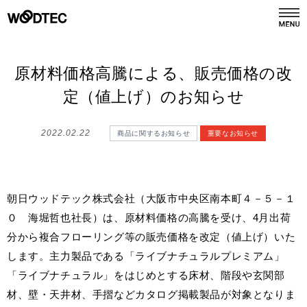
デジタルカタログ
カタログ請求
原材料価格高騰による、販売価格の改
定（値上げ）のお知らせ
商品情報
PRODUCTS
2022.02.22
商品に関するお知らせ
重要なお知らせ
施工事例
GALLERY
朝日ウッドテック株式会社（大阪市中央区南本町４－５－１
リフォーム
REFORM
０ 海堀哲也社長）は、原材料価格の高騰を受け、4月出荷
分から複合フローリング等の販売価格を改定（値上げ）いた
ショールーム
します。主力製品である「ライブナチュラルプレミアム」
SHOWROOM
「ライブナチュラル」をはじめとする床材、階段や玄関部
材、壁・天井材、手摺などカタログ掲載製品が対象となりま
会社情報
COMPANY INFO