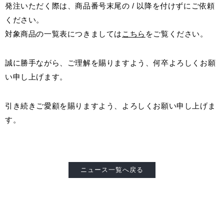
発注いただく際は、商品番号末尾の / 以降を付けずにご依頼
ください。
お客様窓口
SUPPORT
対象商品の一覧表につきましては
こちら
をご覧ください。
プロユーザーサイト
誠に勝手ながら、ご理解を賜りますよう、何卒よろしくお願
for Professional
い申し上げます。
引き続きご愛顧を賜りますよう、よろしくお願い申し上げま
フローリングリフォームお悩み解決サイト
す。
フローリング総合研究所
採用情報
ニュース一覧へ戻る