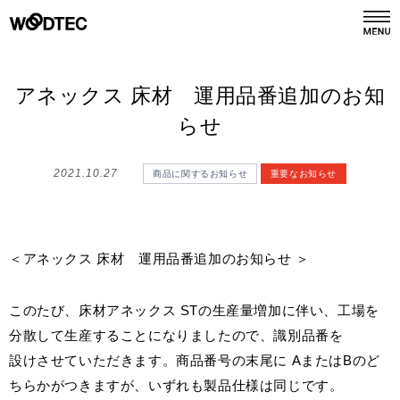
デジタルカタログ
カタログ請求
アネックス 床材 運用品番追加のお知
らせ
商品情報
PRODUCTS
2021.10.27
商品に関するお知らせ
重要なお知らせ
施工事例
GALLERY
＜アネックス 床材 運用品番追加のお知らせ ＞
リフォーム
REFORM
このたび、床材アネックス STの生産量増加に伴い、工場を
ショールーム
分散して生産することになりましたので、識別品番を
SHOWROOM
設けさせていただきます。商品番号の末尾に AまたはBのど
ちらかがつきますが、いずれも製品仕様は同じです。
会社情報
COMPANY INFO