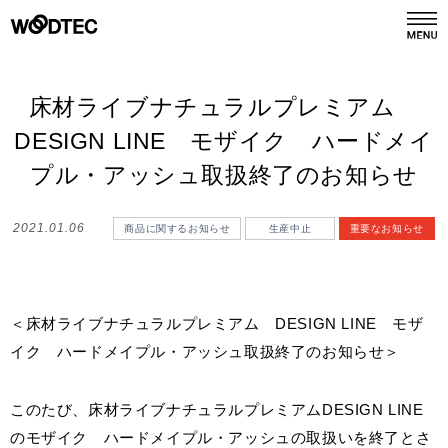
デジタルカタログ
カタログ請求
床材ライブナチュラルプレミアム
DESIGN LINE モザイク ハードメイ
商品情報
プル・アッシュ取扱終了のお知らせ
PRODUCTS
2021.01.06
商品に関するお知らせ
生産中止
重要なお知らせ
施工事例
GALLERY
リフォーム
REFORM
＜床材ライブナチュラルプレミアム DESIGN LINE モザ
イク ハードメイプル・アッシュ取扱終了のお知らせ＞
ショールーム
SHOWROOM
このたび、床材ライブナチュラルプレミアムDESIGN LINE
のモザイク ハードメイプル・アッシュの取扱いを終了とさ
会社情報
COMPANY INFO