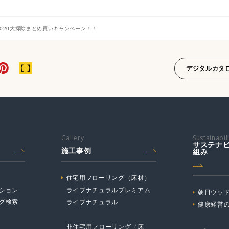
020大掃除まとめ買いキャンペーン！！
デジタルカタ
Gallery
Sustainabil
サステナ
施工事例
組み
住宅用フローリング（床材）
ション
ライブナチュラルプレミアム
朝日ウッド
グ検索
ライブナチュラル
健康経営
非住宅用フローリング（床