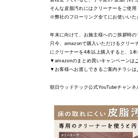
健康経
製造・開発拠点
シームレス(リピート)画像
CADデー
グ
メッ
そんな皮脂汚れにはクリーナーをご使用
商品提案書
施工説明
(公財
沿革・商品開発の歴史
ペット用フローリング for Dog
オフ
※弊社のフローリング全てにお使いいた
お客様窓口
SUPPORT
ものづくりへの取り組み
ブランドから選ぶ
宿泊
・[挽き板] ライブナチュラルプレミアム
年末に向けて、お施主様へのご挨拶時の
保育
プロユーザーサイト
・[突き板] ライブナチュラル
for Professional
只今、amazonで購入いただけるクリ
高齢
・[突き板] エアリスα
にクリーナーを4本以上購入すると、1
・[シート] アネックス
▼amazonのまとめ買いキャンペーンは
フローリングリフォームお悩み解決サイト
▼お客様へお渡しできるご案内チラシは
フローリング総合研究所
朝日ウッドテック公式YouTubeチ
採用情報