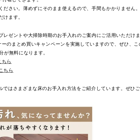
営の推進
その他
タ
セージハード オール国産材
ください。薄めずにそのまま使えるので、手間もかかりません
書
)朝日ウッドテック財団
ィス向け メッセージオフィス
フローリング検索
福岡ショールーム
だけます。
その他
施設向け メッセージホテル
住宅タイプや下地などの条件や
プレゼントや大掃除時期のお手入れのご案内にご活用いただけ
施設向け メッセージキッズ
にあったフローリングを検索で
ウッドリウム
WOODRIUM
ーナーのまとめ買いキャンペーンを実施していますので、ぜひ、この
者施設向け メッセージケア
よくあるご質問
本分が無料になります。
こちら
こちら
ャンネルではさまざまな床のお手入れ方法をご紹介しています。ぜ