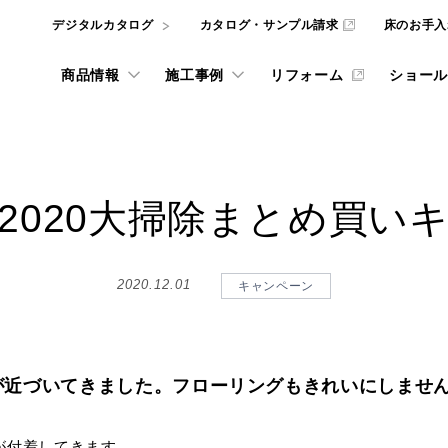
デジタルカタログ
カタログ・サンプル請求
床のお手入
商品情報
施工事例
リフォーム
ショール
l
REFORM
2020大掃除まとめ買い
井材
ナビリティへの取り組み
ルカタログ
インテリアシミュレー
フローリングの選び方
東京ショールーム
ニュース
動画ライブラリー
壁・天井材
ADデータ、
the wall
the wall
サービスをご利用いただけます。
2020.12.01
キャンペーン
ッドテックとSDGs
大阪ショールーム
gram投稿実例
グ・サンプル請求
リフォーム施工事例
階段・手摺
フローリング・床材
重要なお知らせ
ものづくり
NE
宅用フローリング
WOODRIUM
カタログ・サンプル請
品質方針
壁・天井材 the wall
お知らせ・ニュースリリー
お手入れ
ダーメイド メッセージオーダ
横浜ショールーム
 ARCHITECT
お悩み解決コラム
玄関部材・造作材
質について [一覧]
商品
が近づいてきました。フローリングもきれいにしませ
をダウンロードいただけます。
弊社商品やサービスに関するカ
取り組み [一覧]
施工
施設向け メッセージハード
インテリアコーディネートをは
像
名古屋ショールーム
カウンター
みを解決する記事などを掲載し
が付着してきます。
WOODRIUM