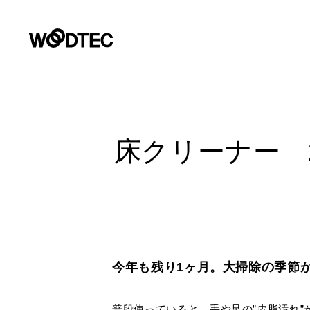
デジタルカタログ
商品情報
施工事例
リフォームお悩み解決サイト
ショールーム
会社情報
お客様窓口
プロユーザーサイト
商品情報
PRODUCTS
GALLERY
COMPANY INFORMATION
SUPPORT
SHOWROOM
for Professiona
PRODUCTS
床クリーナー 
施工事例
フローリング（床材）
住宅用フローリング
会社情報
壁・天
サステ
デジタ
よくあるご質問・チャットサポート
GALLERY
パース制作やプレゼンテーションに使える商品の素材画像、C
提案書等のダウンロード、カタログ・サンプル請求など各種
リフォーム
床のお手入れ
朝日ウ
ライブナチュラルプレミアム
トップメッセージ
Insta
カタロ
住宅用フローリング
非住
REFORM
データダウンロード
環境・
ライブナチュラル
会社概要
戸建住宅・マンション二重床用
オー
ショールーム
FOCUS
性能と品
SHOWROOM
企業理念
ー
今年も残り1ヶ月。大掃除の季節
パース制作やプレゼンテーションに使える各種データ・資料
マンション直貼り用（L-45,L-40）
非住宅用フローリング
環境への
営業拠点
土足
リフォーム用（上貼り）フローリン
商品画像・特徴画像
施工例画
会社情報
普段使っていると、手や足の”皮脂汚れ”
COMPANY INFO