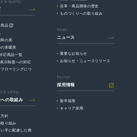
e & quality
沿革・商品開発の歴史
質
ものづくりへの取り組み
ス商品
News
化
ニュース
調和の美
心の床暖房
重要なお知らせ
☆対応商品一覧
お知らせ・ニュースリリース
主表示制度への対応
音フローリングにつ
Recruit
採用情報
t & safety
全への取組み
新卒採用
キャリア採用
質方針
の取り組み
まい手に配慮した商