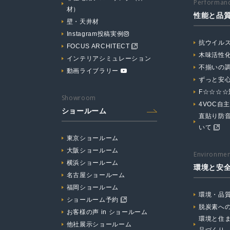
Performanc
材）
性能と品
壁・天井材
Instagram投稿実例
抗ウイル
FOCUS ARCHITECT
木味活性
インテリアシミュレーション
不揃いの
動画ライブラリー
ずっと安
F☆☆☆
Showroom
4VOC自
ショールーム
直貼り防
いて
東京ショールーム
大阪ショールーム
Environmen
横浜ショールーム
環境と安
名古屋ショールーム
福岡ショールーム
環境・品
ショールーム予約
脱炭素へ
お客様の声 in ショールーム
環境と住
他社展示ショールーム