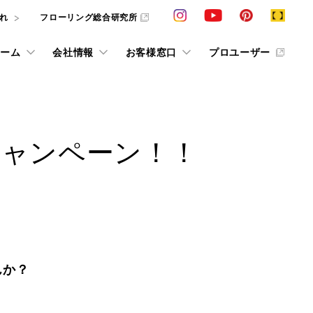
れ
フローリング総合研究所
ーム
会社情報
お客様窓口
プロユーザー
カタログ請求
VIEW ALL
VIEW ALL
VIEW ALL
VIEW ALL
VIEW ALL
VIEW ALL
VIEW ALL
キャンペーン！！
ション
採用情報
その他の情報
その他情報
ショールーム予約
条件で探すフローリング検索
インテリアシミュレーション
お客様の声 in ショールーム
動画ライブラリー
W
お役立ち情報誌「cue」
抗ウイルス商品
求
ス
お客様の声
床のお手入れ
デジタルカタログ
他社展示ショールーム
用語集
F☆☆☆☆
んか？
タログおよびサンプルをご用意しております。
美樹礼賛
じめ、お悩
ています。
条件で探すフローリング検索