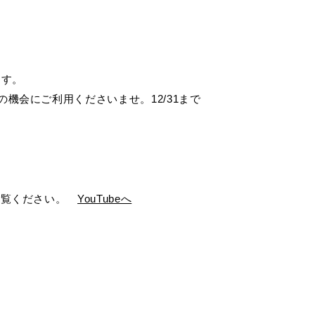
床は大事
。
フローリング総合研究所
インテリアシミュレーション
NEW
自分の好み
ます。
きます。
デジタルカタログ
機会にご利用くださいませ。12/31まで
ひご覧ください。
YouTubeへ