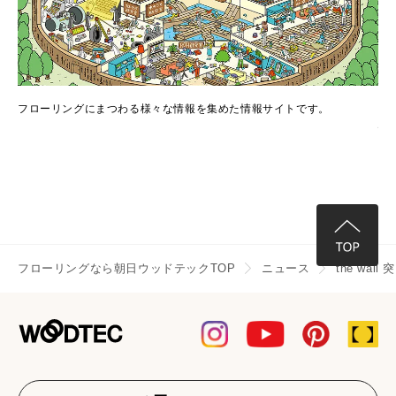
でき
フローリングにまつわる様々な情報を集めた情報サイトです。
フ
情
フローリングなら朝日ウッドテックTOP
ニュース
the w