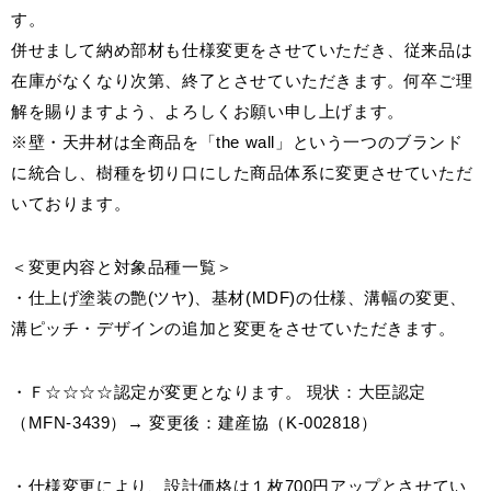
す。
併せまして納め部材も仕様変更をさせていただき、従来品は
お客様窓口
SUPPORT
在庫がなくなり次第、終了とさせていただきます。何卒ご理
解を賜りますよう、よろしくお願い申し上げます。
プロユーザーサイト
※壁・天井材は全商品を「the wall」という一つのブランド
for Professional
に統合し、樹種を切り口にした商品体系に変更させていただ
いております。
フローリングリフォームお悩み解決サイト
＜変更内容と対象品種一覧＞
フローリング総合研究所
・仕上げ塗装の艶(ツヤ)、基材(MDF)の仕様、溝幅の変更、
溝ピッチ・デザインの追加と変更をさせていただきます。
採用情報
・Ｆ☆☆☆☆認定が変更となります。 現状：大臣認定
（MFN-3439）→ 変更後：建産協（K-002818）
・仕様変更により、設計価格は１枚700円アップとさせてい