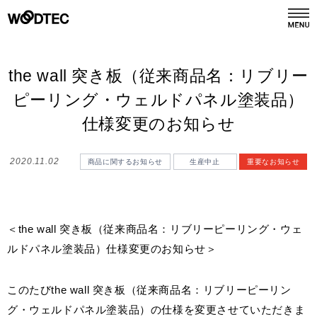
デジタルカタログ
カタログ請求
the wall 突き板（従来商品名：リブリー
ピーリング・ウェルドパネル塗装品）
商品情報
仕様変更のお知らせ
PRODUCTS
2020.11.02
商品に関するお知らせ
生産中止
重要なお知らせ
施工事例
GALLERY
リフォーム
REFORM
＜the wall 突き板（従来商品名：リブリーピーリング・ウェ
ルドパネル塗装品）仕様変更のお知らせ＞
ショールーム
SHOWROOM
このたびthe wall 突き板（従来商品名：リブリーピーリン
グ・ウェルドパネル塗装品）の仕様を変更させていただきま
会社情報
COMPANY INFO