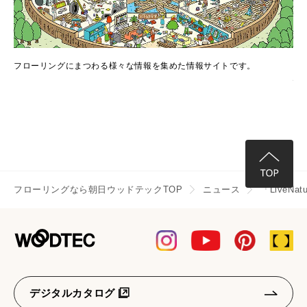
でき
フローリングにまつわる様々な情報を集めた情報サイトです。
フ
情
フローリングなら朝日ウッドテックTOP
ニュース
「LiveNa
デジタルカタログ