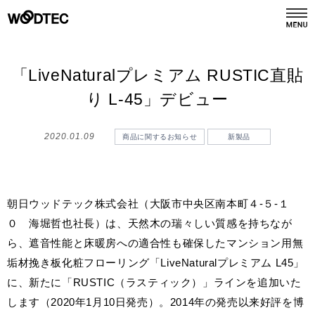
デジタルカタログ
カタログ請求
「LiveNaturalプレミアム RUSTIC直貼
り L-45」デビュー
商品情報
PRODUCTS
2020.01.09
商品に関するお知らせ
新製品
施工事例
GALLERY
朝日ウッドテック株式会社（大阪市中央区南本町４-５-１
リフォーム
REFORM
０ 海堀哲也社長）は、天然木の瑞々しい質感を持ちなが
ら、遮音性能と床暖房への適合性も確保したマンション用無
ショールーム
垢材挽き板化粧フローリング「LiveNaturalプレミアム L45」
SHOWROOM
に、新たに「RUSTIC（ラスティック）」ラインを追加いた
します（2020年1月10日発売）。2014年の発売以来好評を博
会社情報
COMPANY INFO