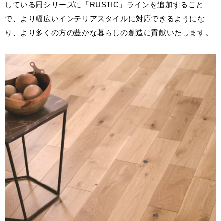
している同シリーズに「RUSTIC」ラインを追加すること
で、より幅広いインテリアスタイルに対応できるようにな
お客様窓口
り、より多くの方の豊かな暮らしの創造に貢献いたします。
SUPPORT
プロユーザーサイト
for Professional
フローリングリフォームお悩み解決サイト
フローリング総合研究所
採用情報