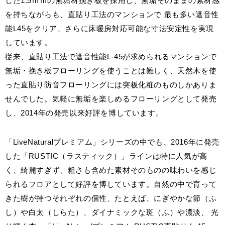
した1.5ｍｍの無垢材挽き板を採用し、無垢そのままの素材感
を持ちながらも、直貼り工法のマンションで 最も多い遮音性
能L45をクリア、さらに床暖房対応可能な寸法安定性を実現
しています。
従来、直貼り工法で遮音性能L-45が求められるマンションで
無垢・挽き板フローリングを使うことは難しく、天然木を使
った直貼り防音フローリングには突板化粧のものしかありま
せんでした。気軽に無垢を楽しめるフローリングとして発売
し、2014年の発売以来好評を博しています。
「LiveNaturalプレミアム」シリーズの中でも、2016年に発売
した「RUSTIC（ラスティック）」ラインは特に人気が高
く、綺麗すぎず、粗さも含めた素材そのものの味わいを感じ
られるフロアとして好評を博しています。自然の中で育って
きた樹が持つそれぞれの個性、たとえば、にぎやかな節（ふ
し）や白太（しらた）、ダイナミックな斑（ふ）や濃淡、 光