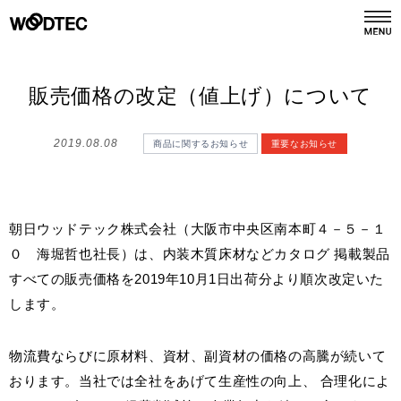
デジタルカタログ
カタログ請求
販売価格の改定（値上げ）について
2019.08.08
商品に関するお知らせ
重要なお知らせ
商品情報
PRODUCTS
施工事例
GALLERY
朝日ウッドテック株式会社（大阪市中央区南本町４－５－１
０ 海堀哲也社長）は、内装木質床材などカタログ 掲載製品
リフォーム
すべての販売価格を2019年10月1日出荷分より順次改定いた
REFORM
します。
ショールーム
SHOWROOM
物流費ならびに原材料、資材、副資材の価格の高騰が続いて
おります。当社では全社をあげて生産性の向上、 合理化によ
会社情報
COMPANY INFO