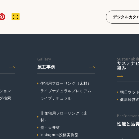
デジタルカタ
Gallery
Sustainabil
サステナ
施工事例
組み
住宅用フローリング（床材）
ション
ライブナチュラルプレミアム
朝日ウッド
グ検索
ライブナチュラル
健康経営
非住宅用フローリング（床
Performanc
材）
性能と品
壁・天井材
Instagram投稿実例