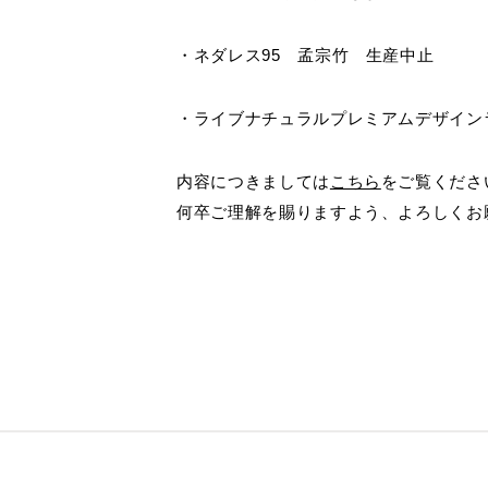
健康経
製造・開発拠点
シームレス(リピート)画像
CADデー
グ
メッ
商品提案書
施工説明
(公財
沿革・商品開発の歴史
ペット用フローリング for Dog
オフ
・ネダレス95 孟宗竹 生産中止
お客様窓口
SUPPORT
ものづくりへの取り組み
ブランドから選ぶ
宿泊
・ライブナチュラルプレミアムデザイン
・[挽き板] ライブナチュラルプレミアム
保育
プロユーザーサイト
・[突き板] ライブナチュラル
for Professional
高齢
・[突き板] エアリスα
内容につきましては
こちら
をご覧くださ
・[シート] アネックス
何卒ご理解を賜りますよう、よろしくお
フローリングリフォームお悩み解決サイト
フローリング総合研究所
採用情報