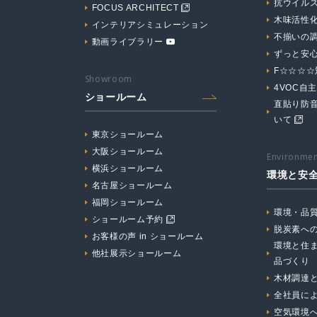
抗ウイル
FOCUS ARCHITECT
木味活性
インテリアシミュレーション
不揃いの
動画ライブラリー
ずっと安
F☆☆☆
Showroom
4VOC自
ショールーム
直貼り防
いて
東京ショールーム
大阪ショールーム
Environmen
横浜ショールーム
環境と安
名古屋ショールーム
福岡ショールーム
環境・品
ショールーム予約
脱炭素へ
お客様の声 in ショールーム
環境と住
他社展示ショールーム
品づくり
木材調達
全社員に
空気環境