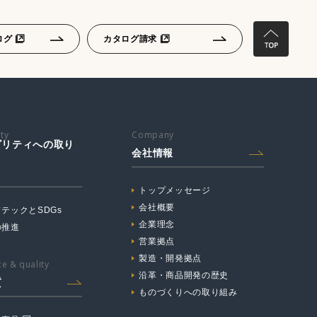
ログ
カタログ請求
ity
Company
ビリティへの取り
会社情報
トップメッセージ
会社概要
テックとSDGs
企業理念
の推進
営業拠点
製造・開発拠点
e & quality
沿革・商品開発の歴史
質
ものづくりへの取り組み