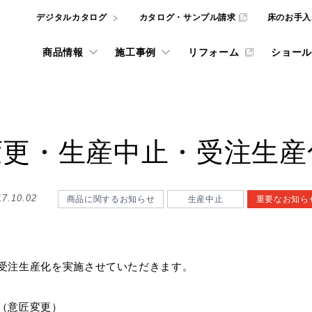
デジタルカタログ
カタログ・サンプル請求
床のお手入
商品情報
施工事例
リフォーム
ショール
l
REFORM
変更・生産中止・受注生産
井材
ナビリティへの取り組み
ルカタログ
インテリアシミュレー
フローリングの選び方
東京ショールーム
ニュース
動画ライブラリー
壁・天井材
ADデータ、
the wall
the wall
サービスをご利用いただけます。
17.10.02
商品に関するお知らせ
生産中止
重要なお知ら
ッドテックとSDGs
大阪ショールーム
gram投稿実例
グ・サンプル請求
リフォーム施工事例
階段・手摺
フローリング・床材
重要なお知らせ
ものづくり
NE
宅用フローリング
WOODRIUM
カタログ・サンプル請
品質方針
壁・天井材 the wall
お知らせ・ニュースリリー
お手入れ
ダーメイド メッセージオーダ
横浜ショールーム
 ARCHITECT
お悩み解決コラム
玄関部材・造作材
質について [一覧]
商品
受注生産化を実施させていただきます。
をダウンロードいただけます。
弊社商品やサービスに関するカ
取り組み [一覧]
施工
施設向け メッセージハード
インテリアコーディネートをは
像
名古屋ショールーム
（意匠変更）
カウンター
みを解決する記事などを掲載し
WOODRIUM