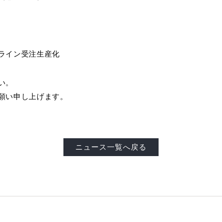
営の推進
その他
タ
セージハード オール国産材
書
)朝日ウッドテック財団
ィス向け メッセージオフィス
フローリング検索
福岡ショールーム
その他
施設向け メッセージホテル
住宅タイプや下地などの条件や
ライン受注生産化
施設向け メッセージキッズ
にあったフローリングを検索で
ウッドリウム
WOODRIUM
者施設向け メッセージケア
よくあるご質問
い。
願い申し上げます。
ニュース一覧へ戻る