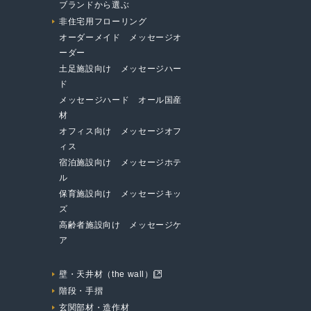
ブランドから選ぶ
非住宅用フローリング
オーダーメイド メッセージオ
ーダー
土足施設向け メッセージハー
ド
メッセージハード オール国産
材
オフィス向け メッセージオフ
ィス
宿泊施設向け メッセージホテ
ル
保育施設向け メッセージキッ
ズ
高齢者施設向け メッセージケ
ア
壁・天井材（the wall）
階段・手摺
玄関部材・造作材