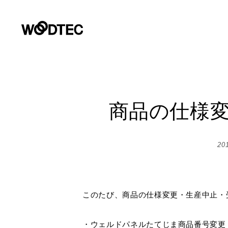
デジタルカタログ
商品情報
施工事例
リフォームお悩み解決サイト
ショールーム
会社情報
お客様窓口
プロユーザーサイト
商品情報
PRODUCTS
GALLERY
COMPANY INFORMATION
SUPPORT
SHOWROOM
for Professiona
PRODUCTS
商品の仕様
施工事例
フローリング（床材）
住宅用フローリング
会社情報
壁・天
サステ
デジタ
よくあるご質問・チャットサポート
GALLERY
パース制作やプレゼンテーションに使える商品の素材画像、C
提案書等のダウンロード、カタログ・サンプル請求など各種
20
リフォーム
床のお手入れ
朝日ウ
ライブナチュラルプレミアム
トップメッセージ
Insta
カタロ
住宅用フローリング
非住
REFORM
データダウンロード
環境・
ライブナチュラル
会社概要
戸建住宅・マンション二重床用
オー
ショールーム
FOCUS
性能と品
SHOWROOM
企業理念
このたび、商品の仕様変更・生産中止・
ー
パース制作やプレゼンテーションに使える各種データ・資料
マンション直貼り用（L-45,L-40）
非住宅用フローリング
環境への
営業拠点
土足
リフォーム用（上貼り）フローリン
商品画像・特徴画像
施工例画
会社情報
・ウェルドパネルたてじま商品番号変更
COMPANY INFO