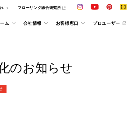
れ
フローリング総合研究所
ーム
会社情報
お客様窓口
プロユーザー
カタログ請求
VIEW ALL
VIEW ALL
VIEW ALL
VIEW ALL
VIEW ALL
VIEW ALL
VIEW ALL
化のお知らせ
ション
採用情報
その他の情報
その他情報
ショールーム予約
条件で探すフローリング検索
インテリアシミュレーション
せ
お客様の声 in ショールーム
動画ライブラリー
W
お役立ち情報誌「cue」
抗ウイルス商品
求
ス
お客様の声
床のお手入れ
デジタルカタログ
他社展示ショールーム
用語集
F☆☆☆☆
タログおよびサンプルをご用意しております。
美樹礼賛
じめ、お悩
ています。
条件で探すフローリング検索