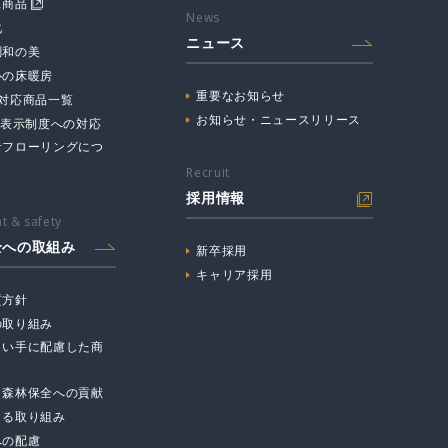
ス商品
News
化
ニュース
調和の美
心の床暖房
重要なお知らせ
☆対応商品一覧
お知らせ・ニュースリリース
主表示制度への対応
音フローリングにつ
Recruit
採用情報
t & safety
全への取組み
新卒採用
キャリア採用
質方針
の取り組み
まい手に配慮した商
と森林保全への貢献
よる取り組み
への配慮