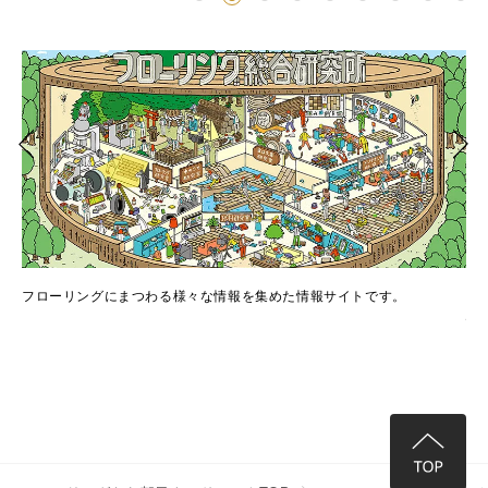
Select Language
ENGLISH
でき
フローリングにまつわる様々な情報を集めた情報サイトです。
フ
情