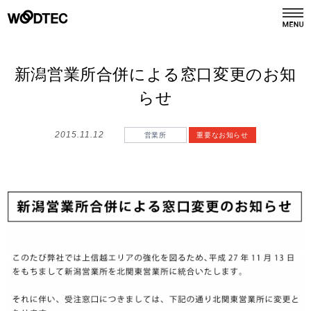
デジタルカタログ
カタログ請求
新潟営業所合併による窓口変更のお知
らせ
商品情報
PRODUCTS
2015.11.12
営業所
重要なお知らせ
施工事例
GALLERY
リフォーム
REFORM
ショールーム
SHOWROOM
会社情報
COMPANY INFO