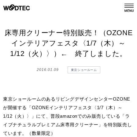
デジタルカタログ
カタログ請求
床専用クリーナー特別販売！（OZONE
インテリアフェスタ〈1/7（木）～
商品情報
1/12（火）〉）← 終了しました。
PRODUCTS
2016.01.09
東京ショールーム
施工事例
GALLERY
リフォーム
REFORM
東京ショールームのあるリビングデザインセンターOZONE
が開催する「OZONEインテリアフェスタ〈1/7（木）～
ショールーム
1/12（火）〉」にて、普段amazonでのみ販売している「ラ
SHOWROOM
イブナチュラルプレミアム床専用クリーナー」を特別販売し
ています。（数量限定）
会社情報
COMPANY INFO