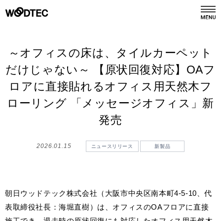
デジタルカタログ
カタログ請求
～オフィスの床は、タイルカーペット
だけじゃない～ 【原状回復対応】OAフ
ロアに直接貼れるオフィス用天然木フ
商品情報
PRODUCTS
ローリング 「メッセージオフィス」新
施工事例
発売
GALLERY
2026.01.15
ニュースリリース
新製品
リフォーム
REFORM
ショールーム
SHOWROOM
朝日ウッドテック株式会社（大阪市中央区南本町4-5-10、代
表取締役社⾧：海堀直樹）は、オフィスのOAフロアに直接
会社情報
施工でき、退去時の原状回復にも対応したオフィス用天然木
COMPANY INFO