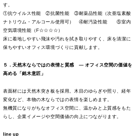
す。
①抗ウイルス性能 ②抗菌性能 ③耐薬品性能（次亜塩素酸
ナトリウム・アルコール使用可） ④耐汚染性能 ⑤室内
空気環境性能（F☆☆☆☆）
床に着地しやすい飛沫や汚れを拭き取りやすく、床を清潔に
保ちやすいオフィス環境づくりに貢献します。
５．天然木ならではの表情と質感 ― オフィス空間の価値を
高める「銘木意匠」
表面材には天然木突き板を採用。木目のゆらぎや照り、経年
変化など、本物の木ならではの表情を楽しめます。
無機質になりがちなオフィス空間に、温かみと上質感をもた
らし、企業イメージや空間価値の向上につながります。
line up