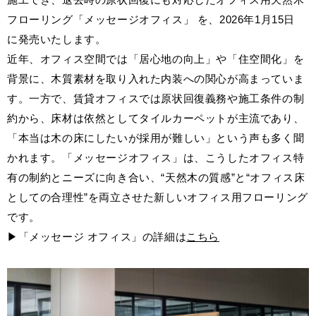
フローリング「メッセージオフィス」 を、2026年1月15日
に発売いたします。
お客様窓口
SUPPORT
近年、オフィス空間では「居心地の向上」や「住空間化」を
背景に、木質素材を取り入れた内装への関心が高まっていま
プロユーザーサイト
for Professional
す。一方で、賃貸オフィスでは原状回復義務や施工条件の制
約から、床材は依然としてタイルカーペットが主流であり、
「本当は木の床にしたいが採用が難しい」という声も多く聞
フローリングリフォームお悩み解決サイト
かれます。「メッセージオフィス」は、こうしたオフィス特
有の制約とニーズに向き合い、“天然木の質感”と“オフィス床
フローリング総合研究所
としての合理性”を両立させた新しいオフィス用フローリング
採用情報
です。
▶「メッセージ オフィス」の詳細は
こちら