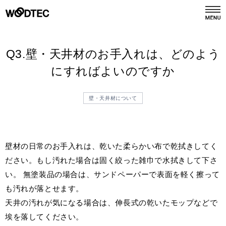
デジタルカタログ
カタログ請求
Q3.壁・天井材のお手入れは、どのよう
にすればよいのですか
商品情報
PRODUCTS
壁・天井材について
施工事例
GALLERY
壁材の日常のお手入れは、乾いた柔らかい布で乾拭きしてく
リフォーム
REFORM
ださい。もし汚れた場合は固く絞った雑巾で水拭きして下さ
い。 無塗装品の場合は、サンドペーパーで表面を軽く擦って
ショールーム
も汚れが落とせます。
SHOWROOM
天井の汚れが気になる場合は、伸長式の乾いたモップなどで
埃を落してください。
会社情報
COMPANY INFO