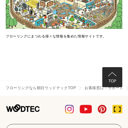
Select Language
ENGLISH
でき
フローリングにまつわる様々な情報を集めた情報サイトです。
フ
情
フローリングなら朝日ウッドテックTOP
お客様窓口・サポート