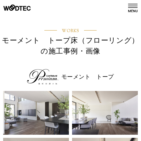
デジタルカタログ
カタログ請求
WORKS
モーメント トープ床（フローリング）
の施工事例・画像
商品情報
PRODUCTS
施工事例
モーメント トープ
GALLERY
リフォーム
REFORM
ショールーム
SHOWROOM
会社情報
COMPANY INFO