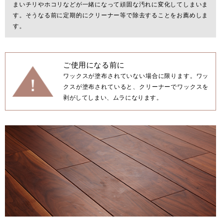
まいチリやホコリなどが一緒になって頑固な汚れに変化してしまいま
す。そうなる前に定期的にクリーナー等で除去することをお薦めしま
す。
お客様窓口
SUPPORT
プロユーザーサイト
ご使用になる前に
for Professional
ワックスが塗布されていない場合に限ります。ワッ
クスが塗布されていると、クリーナーでワックスを
剥がしてしまい、ムラになります。
フローリングリフォームお悩み解決サイト
フローリング総合研究所
採用情報