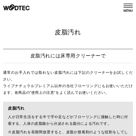
デジタルカタログ
カタログ請求
皮脂汚れ
商品情報
PRODUCTS
皮脂汚れには床専用クリーナーで
施工事例
通常のお手入れでは取れない皮脂汚れには下記のクリーナーをお試しくだ
GALLERY
さい。
ライブナチュラルプレミアム以外の当社フローリングにもお使いいただけ
リフォーム
ます。各商品の“使用上の注意”をよく読んでお使いください。
REFORM
皮脂汚れ
ショールーム
SHOWROOM
人が日常生活をする中で手や足などがフローリングに接触した時に付
着する、人体の皮脂腺から分泌される脂分による汚れです。
※皮脂汚れを長期間放置すると、皮脂が接着剤のような役割をしてし
会社情報
COMPANY INFO