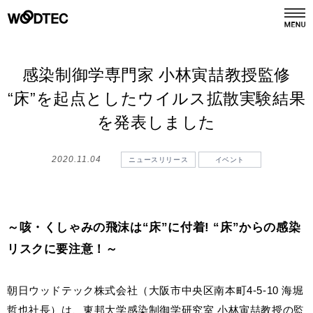
デジタルカタログ
カタログ請求
感染制御学専門家 小林寅喆教授監修
“床”を起点としたウイルス拡散実験結果
商品情報
を発表しました
PRODUCTS
2020.11.04
ニュースリリース
イベント
施工事例
GALLERY
リフォーム
REFORM
～咳・くしゃみの飛沫は“床”に付着! “床”からの感染
リスクに要注意！～
ショールーム
SHOWROOM
朝日ウッドテック株式会社（大阪市中央区南本町4-5-10 海堀
会社情報
哲也社長）は、東邦大学感染制御学研究室 小林寅喆教授の監
COMPANY INFO