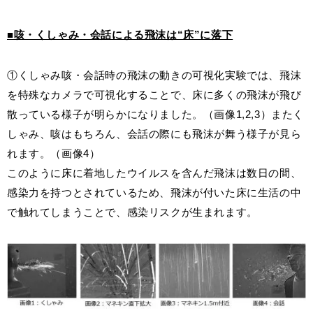
■咳・くしゃみ・会話による飛沫は“床”に落下
①くしゃみ咳・会話時の飛沫の動きの可視化実験では、飛沫
を特殊なカメラで可視化することで、床に多くの飛沫が飛び
散っている様子が明らかになりました。（画像1,2,3）またく
しゃみ、咳はもちろん、会話の際にも飛沫が舞う様子が見ら
れます。（画像4）
このように床に着地したウイルスを含んだ飛沫は数日の間、
感染力を持つとされているため、飛沫が付いた床に生活の中
で触れてしまうことで、感染リスクが生まれます。