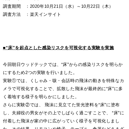
調査期間 ：2020年10月21日（水）～10月22日（木）
調査方法 ：楽天インサイト
■“床”を起点とした感染リスクを可視化する実験を実施
今回朝日ウッドテックでは、“床”からの感染リスクを明らか
にするため2つの実験を行いました。
実験①では、くしゃみ・咳・会話時の飛沫の動きを特殊なカ
メラで可視化することで、拡散した飛沫が最終的に“床”に多
く着地する様子を明らかにしました。
さらに実験②では、 飛沫に見立てた蛍光塗料を“床”に塗布
し、夫婦役の男女がその上でしばらく過ごすことで、 “床”に
付着した飛沫が家の中に広がっていく様子を可視化しまし
た。その結果、リモコンや椅子、テーブル、食器などさまざ