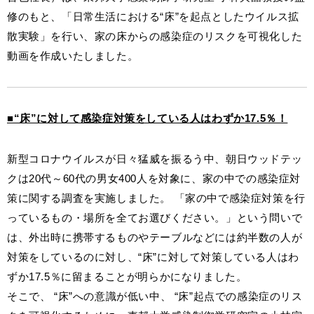
修のもと、「日常生活における“床”を起点としたウイルス拡
散実験」を行い、家の床からの感染症のリスクを可視化した
お客様窓口
SUPPORT
動画を作成いたしました。
プロユーザーサイト
for Professional
■“床”に対して感染症対策をしている人はわずか17.5％！
フローリングリフォームお悩み解決サイト
新型コロナウイルスが日々猛威を振るう中、朝日ウッドテッ
クは20代～60代の男女400人を対象に、家の中での感染症対
フローリング総合研究所
策に関する調査を実施しました。 「家の中で感染症対策を行
採用情報
っているもの・場所を全てお選びください。」という問いで
は、外出時に携帯するものやテーブルなどには約半数の人が
対策をしているのに対し、“床”に対して対策している人はわ
ずか17.5％に留まることが明らかになりました。
そこで、 “床”への意識が低い中、 “床”起点での感染症のリス