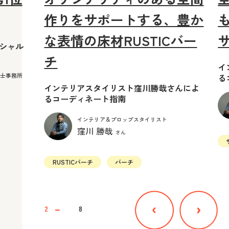
作りをサポートする、豊か
な表情の床材RUSTICバー
ペシャル
チ
イ
築士事務所
る
インテリアスタイリスト窪川勝哉さんによ
るコーディネート指南
インテリア＆プロップスタイリスト
窪川 勝哉
さん
RUSTICバーチ
バーチ
2
8