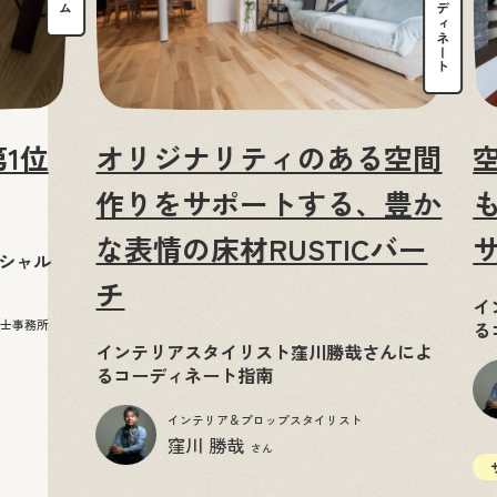
1位
オリジナリティのある空間
作りをサポートする、豊か
な表情の床材RUSTICバー
ペシャル
チ
イ
築士事務所
る
インテリアスタイリスト窪川勝哉さんによ
るコーディネート指南
インテリア＆プロップスタイリスト
窪川 勝哉
さん