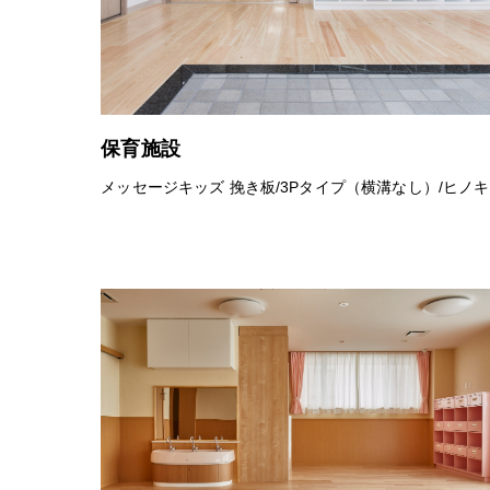
保育施設
メッセージキッズ 挽き板/3Pタイプ（横溝なし）/ヒノキ