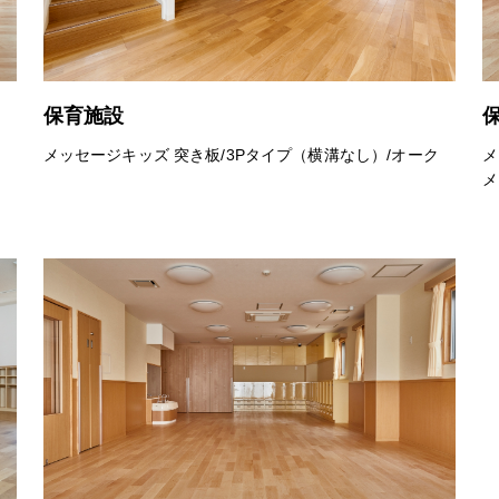
保育施設
メッセージキッズ 突き板/3Pタイプ（横溝なし）/オーク
メ
メ