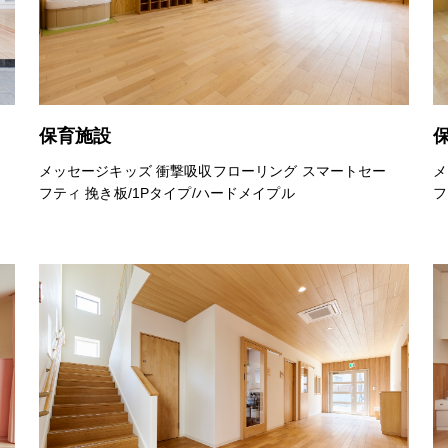
保育施設
メッセージキッズ 衝撃吸収フローリング スマートセー
メ
フティ 挽き板/1Pタイプ/ハードメイプル
フ