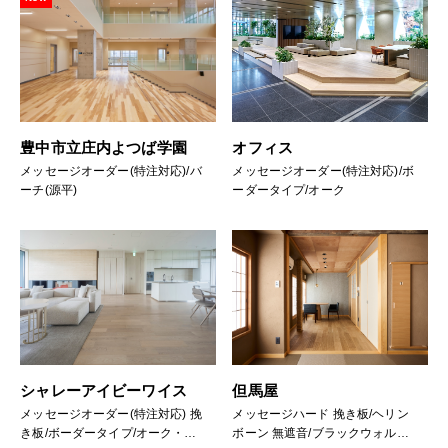
高齢者施設
その他施設
オフィス向けメッセージオフィス
宿泊施設向けメッセージホテル
保育施設向けメッセージキッズ
高齢者施設向けメッセージケア
豊中市立庄内よつば学園
オフィス
特注対応メッセージオーダー
メッセージオーダー(特注対応)/バ
メッセージオーダー(特注対応)/ボ
その他商品
ーチ(源平)
ーダータイプ/オーク
シャレーアイビーワイス
但馬屋
メッセージオーダー(特注対応) 挽
メッセージハード 挽き板/ヘリン
き板/ボーダータイプ/オーク・ホ
ボーン 無遮音/ブラックウォルナ