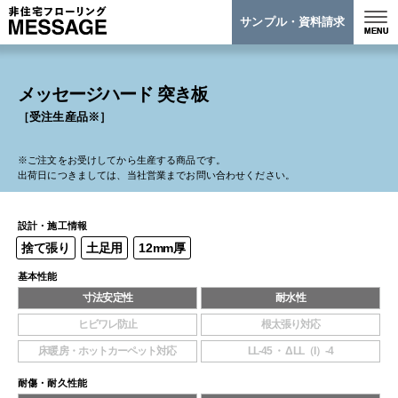
サンプル・資料請求
メッセージハード 突き板
［受注生産品※］
※ご注文をお受けしてから生産する商品です。
出荷日につきましては、当社営業までお問い合わせください。
設計・施工情報
捨て張り
土足用
12mm厚
基本性能
寸法安定性
耐水性
ヒビワレ防止
根太張り対応
床暖房・ホットカーペット対応
LL-45 ・ ΔLL（I）-4
耐傷・耐久性能