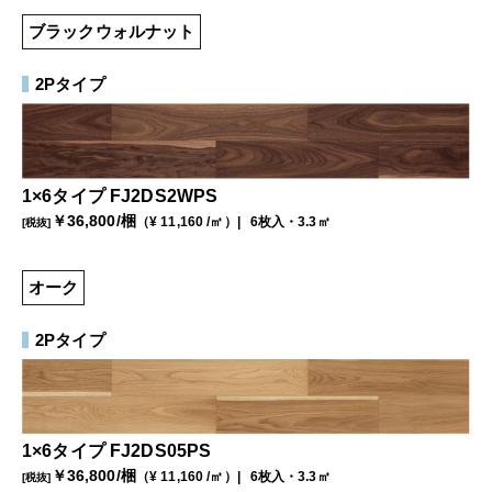
ブラックウォルナット
2Pタイプ
1×6タイプ FJ2DS2WPS
￥
36,800
/梱
（¥
11,160
/㎡）
6枚入・3.3㎡
[税抜]
オーク
2Pタイプ
1×6タイプ FJ2DS05PS
￥
36,800
/梱
（¥
11,160
/㎡）
6枚入・3.3㎡
[税抜]