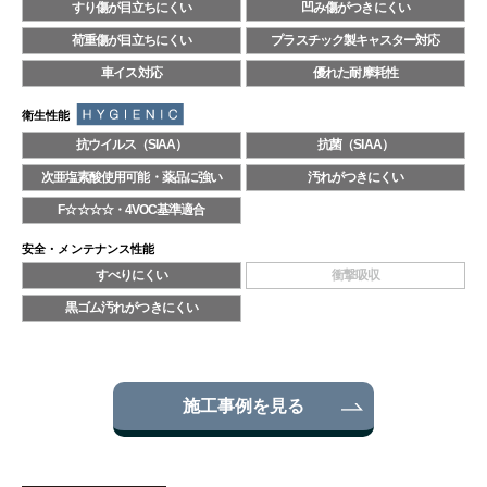
すり傷が目立ちにくい
凹み傷がつきにくい
荷重傷が目立ちにくい
プラスチック製キャスター対応
車イス対応
優れた耐摩耗性
衛生性能
抗ウイルス（SIAA）
抗菌（SIAA）
次亜塩素酸使用可能・薬品に強い
汚れがつきにくい
F☆☆☆☆・4VOC基準適合
安全・メンテナンス性能
すべりにくい
衝撃吸収
黒ゴム汚れがつきにくい
施工事例を見る