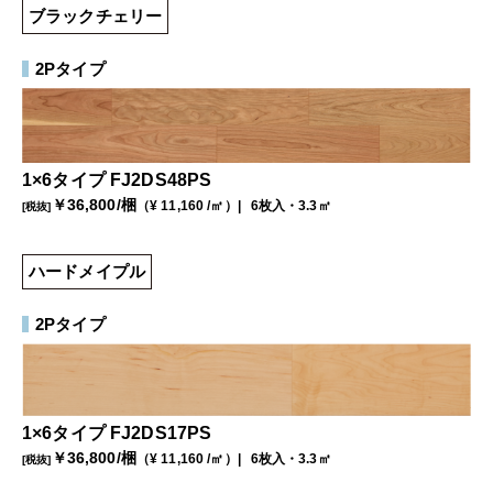
ブラックチェリー
2Pタイプ
1×6タイプ FJ2DS48PS
￥
36,800
/梱
（¥
11,160
/㎡）
6枚入・3.3㎡
[税抜]
ハードメイプル
2Pタイプ
1×6タイプ FJ2DS17PS
￥
36,800
/梱
（¥
11,160
/㎡）
6枚入・3.3㎡
[税抜]