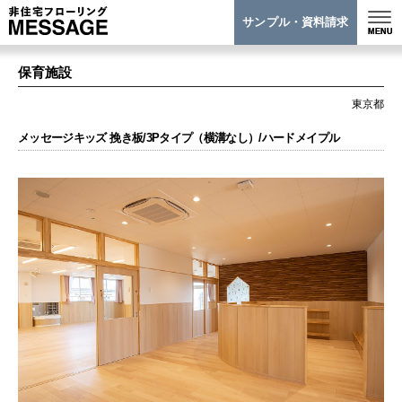
サンプル・資料請求
保育施設
東京都
メッセージキッズ 挽き板/3Pタイプ（横溝なし）/ハードメイプル