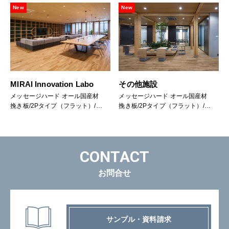
New
New
MIRAI Innovation Labo
その他施設
メッセージハード オール国産材
メッセージハード オール国産材
挽き板/2Pタイプ（フラット）/楢
挽き板/2Pタイプ（フラット）/楢
(なら)
(なら)
CONTACT
お問合せ
サンプル・資料請求