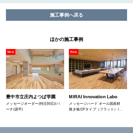
施⼯事例へ戻る
ほかの施工事例
New
New
豊中市立庄内よつば学園
MIRAI Innovation Labo
メッセージオーダー(特注対応)/バ
メッセージハード オール国産材
ーチ(源平)
挽き板/2Pタイプ（フラット）/楢
(なら)