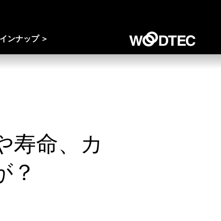
インナップ
や寿命、カ
が？