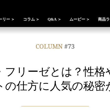
ーリー
コラム
Q&A
ムービー
商品ラ
COLUMN
#73
・フリーゼとは？性格
トの仕方に人気の秘密