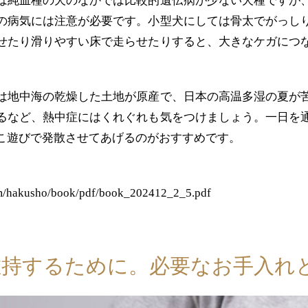
は純血種の犬のなかでは比較的遺伝病が少ない犬種ですが
の病気には注意が必要です。小型犬にしては骨太でがっし
せたり滑りやすい床で走らせたりすると、大きなケガにつ
は地中海の乾燥した土地が原産で、日本の高温多湿の夏が
るなど、熱中症にはくれぐれも気をつけましょう。一日を
こ遊びで発散させてあげるのがおすすめです。
m/hakusho/book/pdf/book_202412_2_5.pdf
維持するために。必要なお手入れ